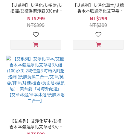
【艾系列】艾淨化/艾招財/艾
【艾系列】艾淨化草本/艾檀
招福/艾檀香潔淨露330ml 4
香木本強運淨化艾草皂
款任選1瓶 單件賣場 (零矽靈/
100g(每顆內附起泡網) 任選
NT$299
NT$299
無雌激素/無塑化劑)｜美吾髮
1 此為單件賣場，另有多入組
NT$399
NT$399
『可海外配送』【艾草洗髮
優惠賣場 (洗臉洗澡二合一/
精/洗髮沐浴二合一/洗沐二合
艾草/芙蓉/抹草/月桂/檀香/洗
一】
面皂/潔顏皂)｜美吾髮『可海
外配送』【艾草沐浴/草本沐
浴/洗臉沐浴二合一】
【艾系列】艾淨化草本/艾檀
香木本強運淨化艾草皂3入組
(100gX3) 2款任選3 每顆內附