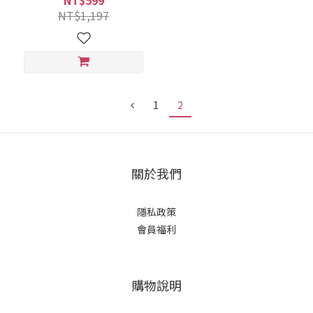
NT$599
起泡網 (洗臉洗澡二合一/艾
NT$1,197
草/芙蓉/抹草/月桂/檀香/洗面
皂/潔顏皂)｜美吾髮『可海外
配送』【艾草沐浴/草本沐浴/
洗臉沐浴二合一】
1
2
關於我們
隱私政策
會員福利
購物說明