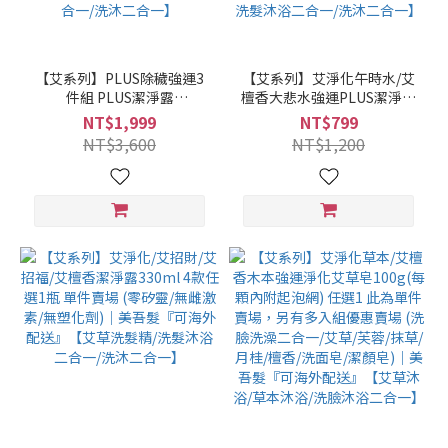
【艾系列】PLUS除穢強運3
【艾系列】艾淨化午時水/艾
件組 PLUS潔淨露
檀香大悲水強運PLUS潔淨露
1000ml/PLUS除穢噴霧300g
1000ml/瓶 兩款任選 單件賣
NT$1,999
NT$799
任選3 (沉香純露/雪松精油/
場 (沉香純露/雪松精油/艾草/
NT$3,600
NT$1,200
艾草/抹草/芙蓉/月桂/海鹽/黑
抹草/芙蓉/月桂/海鹽/黑曜石/
曜石/零矽靈/無雌激素/無塑
零矽靈/無雌激素/無塑化劑)
化劑)｜美吾髮『可海外配
｜美吾髮『可海外配送』
送』【艾草洗髮精/洗髮沐浴
【艾草洗髮精/洗髮沐浴二合
二合一/洗沐二合一】
一/洗沐二合一】