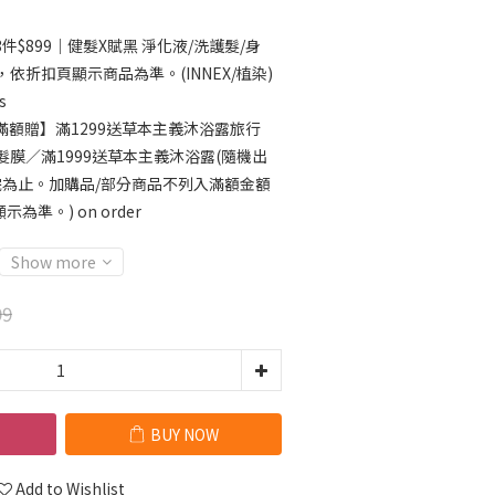
件$899｜健髮X賦黑 淨化液/洗護髮/身
依折扣頁顯示商品為準。(INNEX/植染)
s
滿額贈】滿1299送草本主義沐浴露旅行
EX髮膜／滿1999送草本主義沐浴露(隨機出
完為止。加購品/部分商品不列入滿額金額
準。) on order
Show more
99
BUY NOW
Add to Wishlist