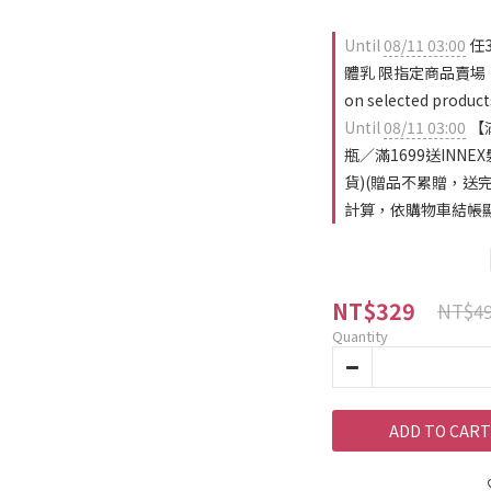
Until
08/11 03:00
任3
體乳 限指定商品賣場，
on selected product
Until
08/11 03:00
【
瓶／滿1699送INN
貨)(贈品不累贈，送
計算，依購物車結帳顯示為
NT$329
NT$4
Quantity
ADD TO CART