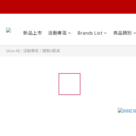
新品上市
活動專區
Brands List
商品類別
View All
/
活動專區
/
健髮X賦黑