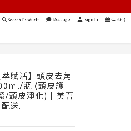
Message
Sign In
Cart(0)
Search Products
BUY NOW
X植萃賦活】頭皮去角
0ml/瓶 (頭皮護
潔/頭皮淨化)｜美吾
外配送』