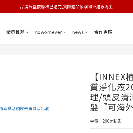
品牌氣墊按摩梳已贈完,實際贈品依購物車結帳為主
🆕 新會員註冊開卡送9折券 💰
🆕 新會員註冊開卡送9折券 💰
精選推薦
nowornever
news
合作專區
【INNE
質淨化液20
理/頭皮清
髮『可海
容量：200ml/瓶