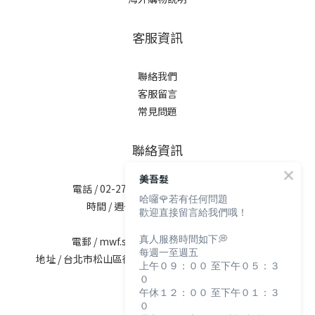
客服資訊
聯絡我們
客服留言
常見問題
聯絡資訊
美吾髮
電話 / 02-2713-6621 (無提供訂購服務)
哈囉🌹若有任何問題
時間 / 週一至週五 09:30-12:00；
歡迎直接留言給我們哦！
13:30-17:30
真人服務時間如下💭
電郵 / mwf.service@maywufa.com.tw
每週一至週五
地址 / 台北市松山區復興北路167號5樓(無提供現場販售)
上午０９：００ 至下午０５：３
０
午休１２：００ 至下午０１：３
０