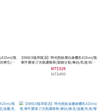
20ml/瓶
【INNEX植萃賦活】時光胜肽潤白身體乳420ml/瓶
/抗老化/抗
單件賣場 (7天肌膚煥新/穀胱⽢肽/美白/乳液/抗老
送』
化/抗乾癢/保濕)｜美吾髮『可海外配送』
NT$329
NT$499