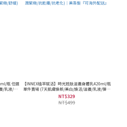
ml/瓶 任選
【INNEX植萃賦活】時光胜肽滋養身體乳420ml/瓶
養/乳液/彈
單件賣場 (7天肌膚煥新/美白/煥活/滋養/乳液/彈潤
舒緩)｜美吾
緊緻/抗乾癢/抗老化)｜美吾髮『可海外配送』
NT$329
NT$499