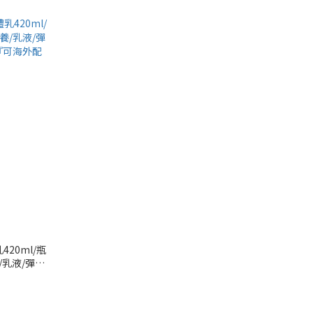
20ml/瓶
/乳液/彈潤
可海外配送』