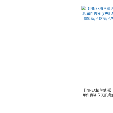
【INNEX植萃賦活
單件賣場 (7天肌膚
緊緻/抗乾癢/抗老