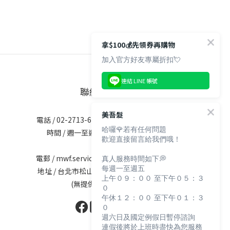
拿$100💰先領券再購物
加入官方好友專屬折扣💘
連結 LINE 帳號
聯絡資訊
美吾髮
電話 / 02-2713-6621 (無提供訂購服務)
哈囉🌹若有任何問題
時間 / 週一至週五 09:30-12:00；
歡迎直接留言給我們哦！
13:30-17:30
真人服務時間如下💭
電郵 / mwf.service@maywufa.com.tw
每週一至週五
地址 / 台北市松山區復興北路167號5樓
上午０９：００ 至下午０５：３
(無提供現場販售)
０
午休１２：００ 至下午０１：３
０
週六日及國定例假日暫停諮詢
連假後將於上班時盡快為您服務