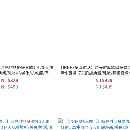
】時光胜肽舒緩身體乳420ml/瓶
【INNEX植萃賦活】時光胜肽緊緻身體乳4
煥新/乳液/抗老化/抗乾癢/保濕)
單件賣場 (7天肌膚煥新/乳液/彈潤緊緻
髮『可海外配送』
乾癢/保濕)｜美吾髮『可海外配
NT$329
NT$329
NT$499
NT$499