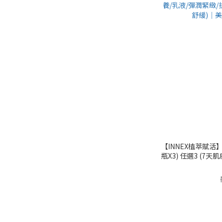
【INNEX植萃賦活】
瓶X3) 任選3 (7
潤緊緻/抗乾癢/抗老
髮