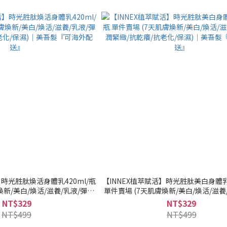
】時光胜肽煥活身體乳420ml/瓶
【INNEX植萃賦活】時光胜肽美白身體乳4
煥新/美白/煥活/滋養/乳液/彈潤
單件賣場 (7天肌膚煥新/美白/煥活/滋養
化/保濕)｜美吾髮『可海外配送』
緊緻/抗乾癢/抗老化/保濕)｜美吾髮『
NT$329
NT$329
NT$499
NT$499