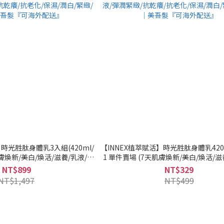
時光胜肽身體乳3入組(420ml/
【INNEX植萃賦活】時光胜肽身體乳420
天肌膚煥新/美白/煥活/滋養/乳液/彈
1 單件賣場 (7天肌膚煥新/美白/煥活/滋
化/保濕/潤白/緊緻/舒緩)｜美吾
潤緊緻/抗乾癢/抗老化/保濕/潤白/緊緻/
NT$899
NT$329
『可海外配送』
髮『可海外配送』
NT$1,497
NT$499