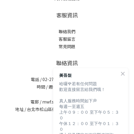
客服資訊
聯絡我們
客服留言
常見問題
聯絡資訊
美吾髮
電話 / 02-2713-6621 (無提供訂購服務)
哈囉🌹若有任何問題
時間 / 週一至週五 09:30-12:00；
歡迎直接留言給我們哦！
13:30-17:30
真人服務時間如下💭
電郵 / mwf.service@maywufa.com.tw
每週一至週五
地址 / 台北市松山區復興北路167號5樓(無提供現場販售)
上午０９：００ 至下午０５：３
０
午休１２：００ 至下午０１：３
０