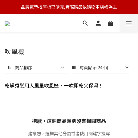
品牌氣墊按摩梳已贈完,實際贈品依購物車結帳為主
🆕 新會員註冊開卡送9折券 💰
🆕 新會員註冊開卡送9折券 💰
吹風機
商品排序
每頁顯示 24 個
乾燥秀髮用大風量吹風機，一吹即乾又保濕！
抱歉，這個商品類別沒有相關商品
建議您，選擇其他分類或者使用關鍵字搜尋