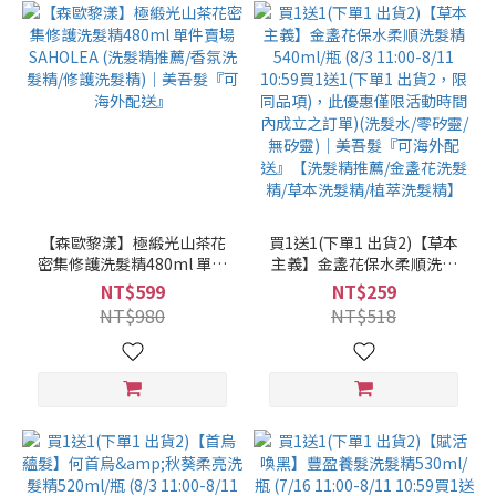
【森歐黎漾】極緞光山茶花
買1送1(下單1 出貨2)【草本
密集修護洗髮精480ml 單件
主義】金盞花保水柔順洗髮
賣場 SAHOLEA (洗髮精推薦/
精540ml/瓶 (8/3 11:00-8/11
NT$599
NT$259
香氛洗髮精/修護洗髮精)｜美
10:59買1送1(下單1 出貨2，
NT$980
NT$518
吾髮『可海外配送』
限同品項)，此優惠僅限活動
時間內成立之訂單)(洗髮水/
零矽靈/無矽靈)｜美吾髮『可
海外配送』【洗髮精推薦/金
盞花洗髮精/草本洗髮精/植萃
洗髮精】