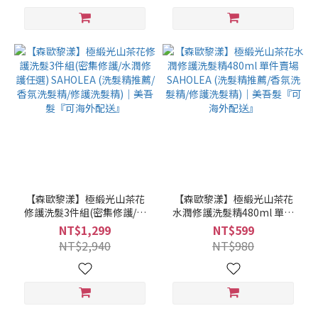
推薦/零矽靈/無矽零/植萃天
推薦/零矽靈/無矽零/植萃天
然)｜美吾髮『可海外配送』
然)｜美吾髮『可海外配送』
【森歐黎漾】極緞光山茶花
【森歐黎漾】極緞光山茶花
修護洗髮3件組(密集修護/水
水潤修護洗髮精480ml 單件
潤修護任選) SAHOLEA (洗髮
賣場 SAHOLEA (洗髮精推薦/
NT$1,299
NT$599
精推薦/香氛洗髮精/修護洗髮
香氛洗髮精/修護洗髮精)｜美
NT$2,940
NT$980
精)｜美吾髮『可海外配送』
吾髮『可海外配送』