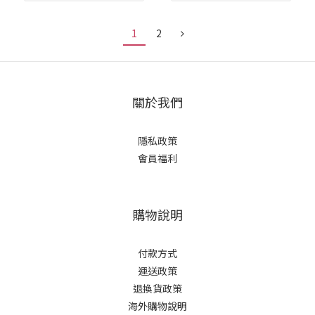
1
2
關於我們
隱私政策
會員福利
購物說明
付款方式
運送政策
退換貨政策
海外購物說明