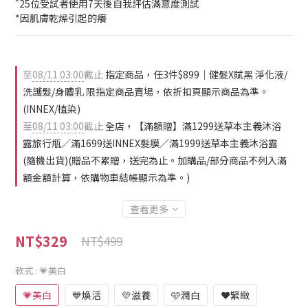
ˆ25位受試者使用7天後自我評估滿意度測試
*因肌膚乾燥引起的癢
至
08/11 03:00
截止
指定商品，任3件$899｜健髮X賦黑 淨化液/
洗護髮/身體乳 限指定商品賣場，依折扣頁顯示商品為準。
(INNEX/植染)
至
08/11 03:00
截止
全店，【滿額贈】滿1299送草本主義沐浴
露旅行瓶／滿1699送INNEX髮膜／滿1999送草本主義沐浴露
(隨機出貨)(贈品不累贈，送完為止。加購品/部分商品不列入滿
額金額計算，依購物車結帳顯示為準。)
查看更多
NT$329
NT$499
款式
: 💗美白
💗美白
💙煥活
💛滋養
🩵潤白
❤️緊緻