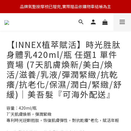
🆕 新會員註冊開卡送9折券 💰
🆕 新會員註冊開卡送9折券 💰
【INNEX植萃賦活】時光胜肽
身體乳420ml/瓶 任選1 單件
賣場 (7天肌膚煥新/美白/煥
活/滋養/乳液/彈潤緊緻/抗乾
癢/抗老化/保濕/潤白/緊緻/舒
緩)｜美吾髮『可海外配送』
容量：420ml/瓶
7ˆ天肌膚煥新，彈潤緊緻
專利時光逆齡胜肽，恢復肌膚彈性，對抗乾癢*老化，賦活年輕