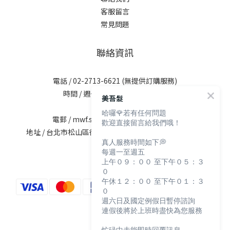
客服留言
常見問題
聯絡資訊
電話 / 02-2713-6621 (無提供訂購服務)
時間 / 週一至週五 09:30-12:00；
美吾髮
13:30-17:30
哈囉🌹若有任何問題
電郵 / mwf.service@maywufa.com.tw
歡迎直接留言給我們哦！
地址 / 台北市松山區復興北路167號5樓(無提供現場販售)
真人服務時間如下💭
每週一至週五
上午０９：００ 至下午０５：３
０
午休１２：００ 至下午０１：３
０
週六日及國定例假日暫停諮詢
連假後將於上班時盡快為您服務
忙碌中未能即時回覆訊息