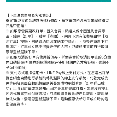
【下單注意事項＆客服資訊】
※ 訂單成立後系統無法進行修改，請下單前務必再次確認訂購資
訊是否正確！
※ 如果您需要更改訂單，登入會員，點選人像小圖進到會員專
區，點選【訂單】，點擊【查閱】，網頁下滑有個藍底白字【取
消訂單】按鈕，勾選取消原因並送出申請即可。隨後再重新下訂
單即可。訂單成立就不得變更任何內容，只能於出貨前自行取消
原單重新選購下單。
※ 如果取消的訂單有使用折價券，折價券會於取消訂單後的5分鐘
內自動歸還(折價券歸還僅限還在使用效期內的才會返還，逾期不
予返回/補發)
※ 支付方式選擇信用卡、LINE Pay線上支付方式，在您送出訂單
後官網會自動進行系統跳轉到選擇的線上支付系統，付款完成後
需等網站頁面自動跳轉回到美吾髮購物網並看到「訂單送出成
功」且收到訂單成立通知mail才是真的完成訂購。如果沒有按上
述方式確實完成付款流程，訂單後續會被系統自動取消，取消單
無法恢復，需請您重新選購下單，活動優惠依新訂單成立時的活
動優惠為準。