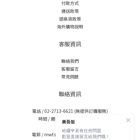
付款方式
運送政策
退換貨政策
海外購物說明
客服資訊
聯絡我們
客服留言
常見問題
聯絡資訊
電話 / 02-2713-6621 (無提供訂購服務)
時間 / 週一至週五 09:30-12:00；
美吾髮
13:30-17:30
哈囉🌹若有任何問題
電郵 / mwf.service@maywufa.com.tw
歡迎直接留言給我們哦！