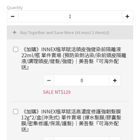
Quantity
Buy Together and Save More
(At most 1 item(s))
《加購》INNEX植萃賦活頭皮強健染前隔離液
22ml/瓶 單件賣場 (預防染劑沾染/染前頭皮隔離
液/調理頭皮/健髮/強健)｜美吾髮『可海外配
送』
SALE NT$129
《加購》INNEX植萃賦活高濃度修護強韌髮膜
12g*2/盒(沖洗式) 單件賣場 (爆水髮膜/膠囊髮
膜/密集修護/保濕/護髮)｜美吾髮『可海外配
送』