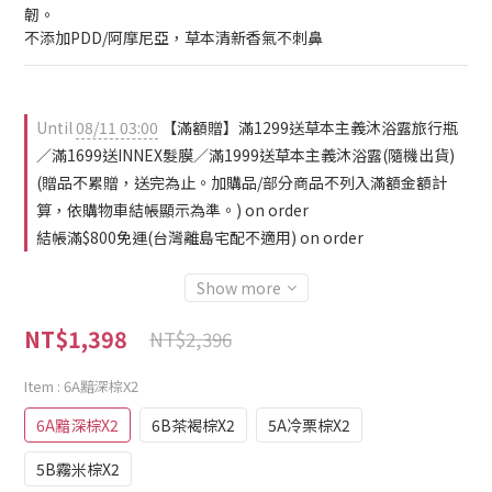
韌。
不添加PDD/阿摩尼亞，草本清新香氣不刺鼻
Until
08/11 03:00
【滿額贈】滿1299送草本主義沐浴露旅行瓶
／滿1699送INNEX髮膜／滿1999送草本主義沐浴露(隨機出貨)
(贈品不累贈，送完為止。加購品/部分商品不列入滿額金額計
算，依購物車結帳顯示為準。) on order
結帳滿$800免運(台灣離島宅配不適用) on order
Show more
NT$1,398
NT$2,396
Item
: 6A黯深棕X2
6A黯深棕X2
6B茶褐棕X2
5A冷栗棕X2
5B霧米棕X2