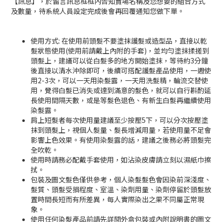
【訊息】，於留言訊息框框內告知賣場名稱及您想要的組合方式
及數量，待系統人員設定完成後會再回覆通知您做下單。
使用方式: 在使用前頭髮不要塗抹護髮或造型品，直接以乾
髮狀態使用(使用前請戴上內附的手套)，並均勻塗抹揉搓到
頭髮上，建議可以從白髮多的地方開始塗抹，等待約3分鐘
後直接以清水沖除即可，後續可搭配護髮產品使用，一週使
用2-3次，可以一天用染髮露，一天用洗髮精，輪流交替使
用，覺得白髮已消失或達到滿意的髮色，就可以自行斟酌延
長使用間隔天數，或是等髮色退色、有新生白髮再繼續使用
染髮露。
肩上短髮者每次使用量建議至少按壓5下，可以分次按壓塗
抹到頭髮上，視個人髮量、髮長增減用量，若使用量不足會
影響上色效果。有使用染髮露的話，建議之後務必將頭髮完
全吹乾。
使用時請務必配戴手套使用，如沾染皮膚請立刻以濕紙巾擦
拭。
包裝及圖文髮色僅供參考，個人染髮髮色會因染前深淺度、
髮質、頭髮受損程度、室溫、染劑用量、染劑停留於頭髮放
置時間長短而有所差異，每人實際染出之果不同屬正常現
象。
使用任何染髮產品前請先詳閱外盒包裝或內附說明書的圖文