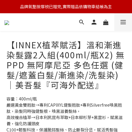
品牌氣墊按摩梳已贈完,實際贈品依購物車結帳為主
🆕 新會員註冊開卡送9折券 💰
🆕 新會員註冊開卡送9折券 💰
【INNEX植萃賦活】溫和漸進
染髮露2入組(400ml/瓶X2) 無
PPD 無阿摩尼亞 多色任選 (健
髮/遮蓋白髮/漸進染/洗髮染)
｜美吾髮『可海外配送』
容量：400ml/瓶
嚴選黃金雙胜肽→專利CAPIXYL健髮胜肽+專利Silverfree喚黑胜
肽，染髮同時強健髮根，喚黑滋養髮絲，
高效複合植萃→日本利尻昆布萃取+日本柳杉芽+黑雲衫，賦黑滋
養，強化防護頭皮
C100+韌髮科技，保護脆弱髮絲、防止斷裂分岔，賦活秀髮強