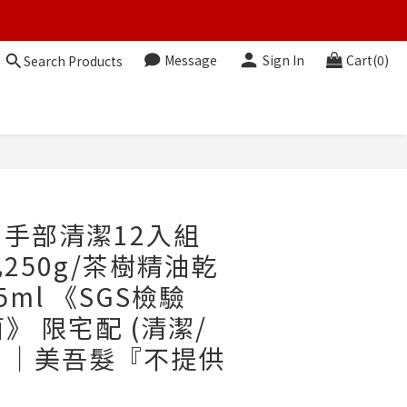
Message
Sign In
Cart(0)
Search Products
BUY NOW
手部清潔12入組
250g/茶樹精油乾
ml 《SGS檢驗
菌》 限宅配 (清潔/
) ｜美吾髮『不提供
』