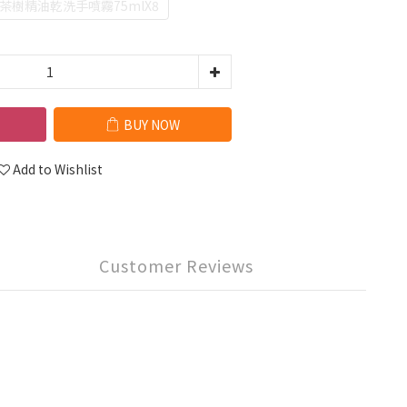
＋茶樹精油乾洗手噴霧75mlX8
BUY NOW
Add to Wishlist
Customer Reviews