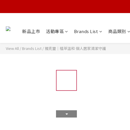
新品上市
活動專區
Brands List
商品類別
View All
/
Brands List
/
雅克靈｜植萃溫和 個人居家清潔守護