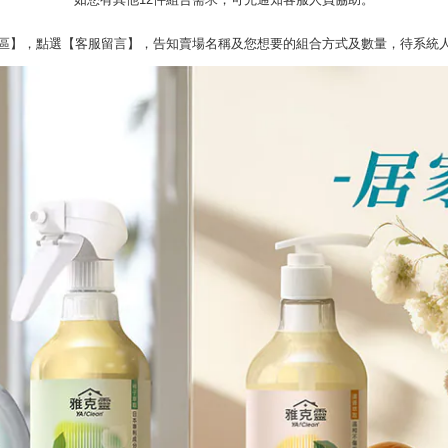
區】，點選【客服留言】，告知賣場名稱及您想要的組合方式及數量，待系統