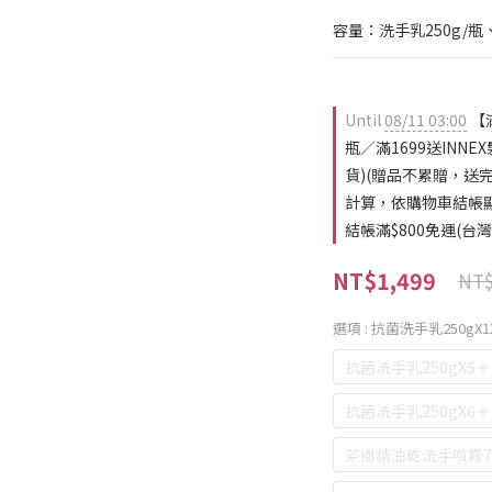
容量：洗手乳250g/瓶
Until
08/11 03:00
【
瓶／滿1699送INN
貨)(贈品不累贈，送
計算，依購物車結帳顯示為
結帳滿$800免運(台灣離
NT$1,499
NT$
選項
: 抗菌洗手乳250gX1
抗菌洗手乳250gX5
抗菌洗手乳250gX6
茶樹精油乾洗手噴霧75