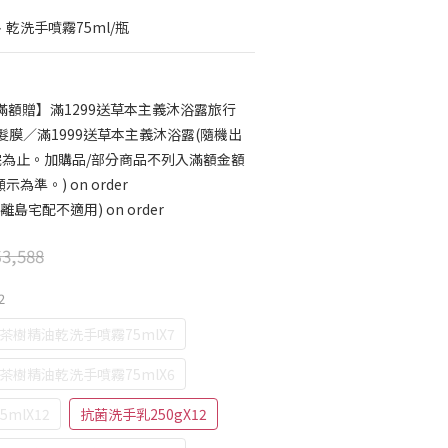
、乾洗手噴霧75ml/瓶
滿額贈】滿1299送草本主義沐浴露旅行
EX髮膜／滿1999送草本主義沐浴露(隨機出
完為止。加購品/部分商品不列入滿額金額
準。) on order
島宅配不適用) on order
3,588
2
＋茶樹精油乾洗手噴霧75mlX7
＋茶樹精油乾洗手噴霧75mlX6
mlX12
抗菌洗手乳250gX12