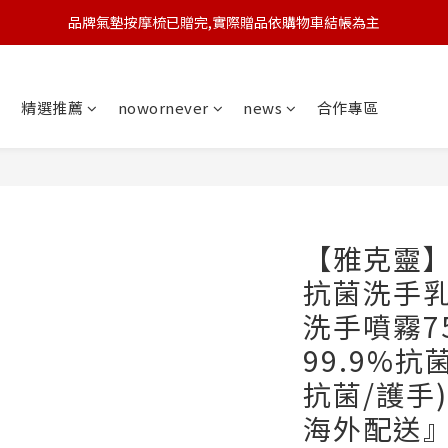
品牌氣墊按摩梳已贈完,實際贈品依購物車結帳為主
🆕 新會員註冊開卡送9折券 💰
🆕 新會員註冊開卡送9折券 💰
精選推薦
nowornever
news
合作專區
【雅克靈】
抗菌洗手乳
洗手噴霧75
99.9%抗
抗菌/護手
海外配送