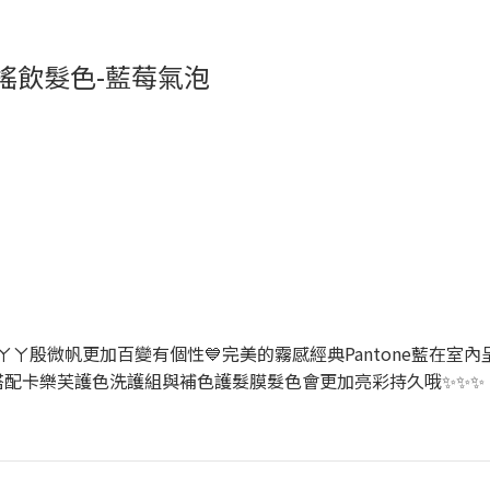
手搖飲髮色-藍莓氣泡
質的ㄚㄚ殷微帆更加百變有個性💙完美的霧感經典Pantone藍在
搭配卡樂芙護色洗護組與補色護髮膜髮色會更加亮彩持久哦✨✨✨