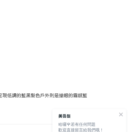
室內呈現低調的藍黑髮色戶外則是搶眼的霧感藍
美吾髮
哈囉🌹若有任何問題
歡迎直接留言給我們哦！