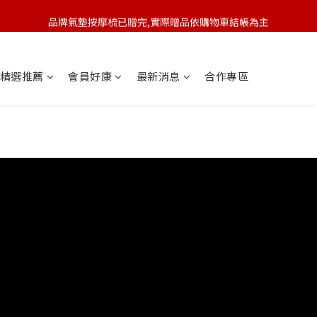
品牌氣墊按摩梳已贈完,實際贈品依購物車結帳為主
🆕 新會員註冊開卡送9折券 💰
🆕 新會員註冊開卡送9折券 💰
精選推薦
會員好康
最新消息
合作專區