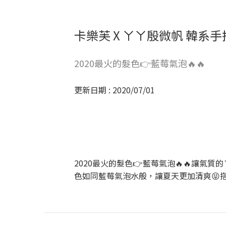
卡樂芙 X ㄚㄚ殷微帆 韓系
2020最火的髮色👉藍莓氣泡🔥🔥
更新日期 : 2020/07/01
2020最火的髮色👉藍莓氣泡🔥🔥讓氣
色如同藍莓氣泡水般，讓夏天更加清爽😝