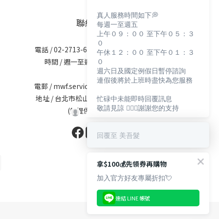
真人服務時間如下💭
聯絡資訊
每週一至週五
上午０９：００ 至下午０５：３
０
電話 / 02-2713-6621 (無提供訂購服務)
午休１２：００ 至下午０１：３
０
時間 / 週一至週五 09:30-12:00；
週六日及國定例假日暫停諮詢
13:30-17:30
連假後將於上班時盡快為您服務
電郵 / mwf.service@maywufa.com.tw
地址 / 台北市松山區復興北路167號5樓
忙碌中未能即時回覆訊息
敬請見諒 🙇🏻‍♀️謝謝您的支持
(無提供現場販售)
回覆至 美吾髮
拿$100💰先領券再購物
加入官方好友專屬折扣💘
連結 LINE 帳號