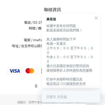
聯絡資訊
美吾髮
電話 / 02-2713-6621 (無提供訂購服務)
哈囉🌹若有任何問題
時間 / 週一至週五 09:30-12:00；
歡迎直接留言給我們哦！
13:30-17:30
真人服務時間如下💭
電郵 / mwf.service@maywufa.com.tw
每週一至週五
地址 / 台北市松山區復興北路167號5樓(無提供現場販售)
上午０９：００ 至下午０５：３
０
午休１２：００ 至下午０１：３
０
週六日及國定例假日暫停諮詢
連假後將於上班時盡快為您服務
忙碌中未能即時回覆訊息
敬請見諒 🙇🏻‍♀️謝謝您的支持
回覆至 美吾髮
提醒您，我們不會以電話或簡訊方式通知變更付款方式。