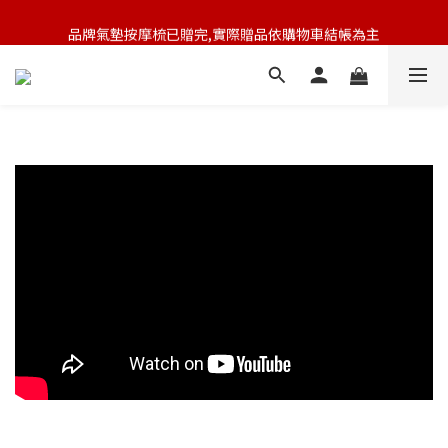
🆕 新會員註冊開卡送9折券 💰
品牌氣墊按摩梳已贈完,實際贈品依購物車結帳為主
🆕 新會員註冊開卡送9折券 💰