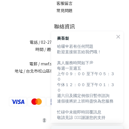
客服留言
常見問題
聯絡資訊
美吾髮
電話 / 02-2713-6621 (無提供訂購服務)
哈囉🌹若有任何問題
時間 / 週一至週五 09:30-12:00；
歡迎直接留言給我們哦！
13:30-17:30
真人服務時間如下💭
電郵 / mwf.service@maywufa.com.tw
每週一至週五
地址 / 台北市松山區復興北路167號5樓(無提供現場販售)
上午０９：００ 至下午０５：３
０
午休１２：００ 至下午０１：３
０
週六日及國定例假日暫停諮詢
連假後將於上班時盡快為您服務
忙碌中未能即時回覆訊息
敬請見諒 🙇🏻‍♀️謝謝您的支持