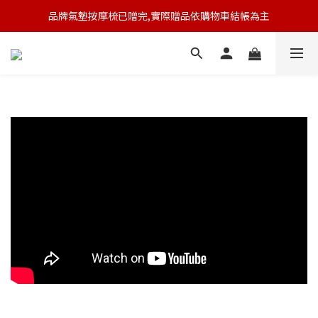
品牌氣墊按摩梳已贈完,實際贈品依購物車結帳為主
🆕 新會員註冊開卡送9折券 💰
🆕 新會員註冊開卡送9折券 💰