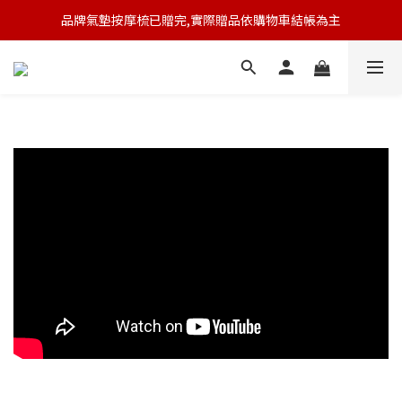
品牌氣墊按摩梳已贈完,實際贈品依購物車結帳為主
🆕 新會員註冊開卡送9折券 💰
🆕 新會員註冊開卡送9折券 💰