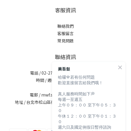
客服資訊
聯絡我們
客服留言
常見問題
聯絡資訊
美吾髮
電話 / 02-2713-6621 (無提供訂購服務)
哈囉🌹若有任何問題
時間 / 週一至週五 09:30-12:00；
歡迎直接留言給我們哦！
13:30-17:30
真人服務時間如下💭
電郵 / mwf.service@maywufa.com.tw
每週一至週五
地址 / 台北市松山區復興北路167號5樓(無提供現場販售)
上午０９：００ 至下午０５：３
０
午休１２：００ 至下午０１：３
０
週六日及國定例假日暫停諮詢