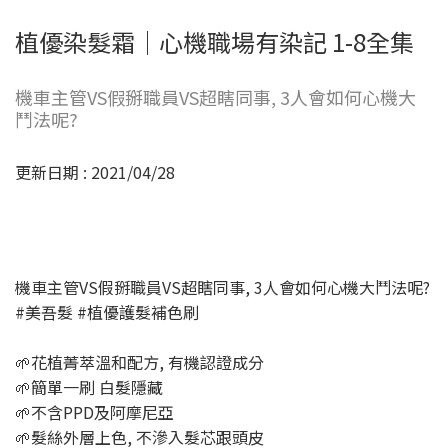
植優染髮霜│心機職場有染記 1-8全集
機車主管VS假掰職員VS超瞎同事, 3人會如何心機大
鬥法呢?
更新日期 : 2021/04/28
機車主管VS假掰職員VS超瞎同事, 3人會如何心機大鬥法呢?
#美吾髮​​​​ #植優護髮補色刷​​​​
🌱花植菁萃溫和配方, 有機認證成分
🌱簡單一刷 白髮隱藏
🌱不含PPD及阿摩尼亞
🌱髮絲外層上色, 不滲入髮芯跟頭皮