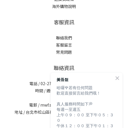
海外購物說明
客服資訊
聯絡我們
客服留言
常見問題
聯絡資訊
美吾髮
電話 / 02-2713-6621 (無提供訂購服務)
哈囉🌹若有任何問題
時間 / 週一至週五 09:30-12:00；
歡迎直接留言給我們哦！
13:30-17:30
真人服務時間如下💭
電郵 / mwf.service@maywufa.com.tw
每週一至週五
地址 / 台北市松山區復興北路167號5樓(無提供現場販售)
上午０９：００ 至下午０５：３
０
午休１２：００ 至下午０１：３