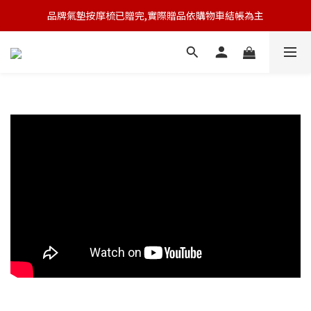
品牌氣墊按摩梳已贈完,實際贈品依購物車結帳為主
🆕 新會員註冊開卡送9折券 💰
🆕 新會員註冊開卡送9折券 💰