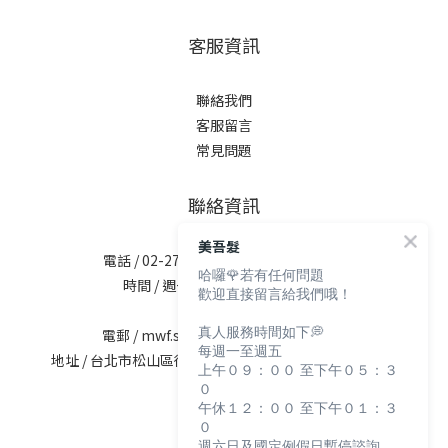
客服資訊
聯絡我們
客服留言
常見問題
聯絡資訊
美吾髮
電話 / 02-2713-6621 (無提供訂購服務)
哈囉🌹若有任何問題
時間 / 週一至週五 09:30-12:00；
歡迎直接留言給我們哦！
13:30-17:30
真人服務時間如下💭
電郵 / mwf.service@maywufa.com.tw
每週一至週五
地址 / 台北市松山區復興北路167號5樓(無提供現場販售)
上午０９：００ 至下午０５：３
０
午休１２：００ 至下午０１：３
０
週六日及國定例假日暫停諮詢