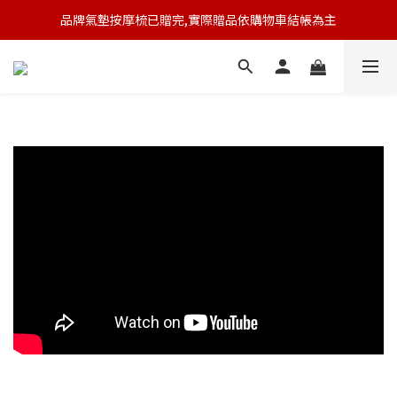
品牌氣墊按摩梳已贈完,實際贈品依購物車結帳為主
🆕 新會員註冊開卡送9折券 💰
🆕 新會員註冊開卡送9折券 💰