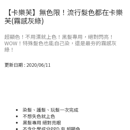
【卡樂芙】無色限！流行髮色都在卡樂
芙(霧感灰綠)
超顯色！不用漂就上色！黑髮專用，絕對閃亮！
WOW！特殊髮色也能自己染，還是最夯的霧感灰
綠！
更新日期 : 2020/06/11
染髮、護髮、玩髮一次完成
不想失色就上色
黑髮專用 絕對亮眼
不含化學成分PPD 夯 超顯色