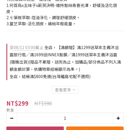
1.何首烏x五味子x莿莢決明-維持髮絲青春光澤，舒緩及活化頭
皮。
2.七葉樹萃取-控油淨化，調理舒緩頭皮。
3.靈芝萃取-活化頭皮，補給年輕能量。
至
08/11 03:00
截止
全店，【滿額贈】滿1299送草本主義沐浴
露旅行瓶／滿1699送INNEX髮膜／滿1999送草本主義沐浴露
(隨機出貨)(贈品不累贈，送完為止。加購品/部分商品不列入滿
額金額計算，依購物車結帳顯示為準。)
全店，結帳滿$800免運(台灣離島宅配不適用)
查看更多
NT$299
NT$598
數量