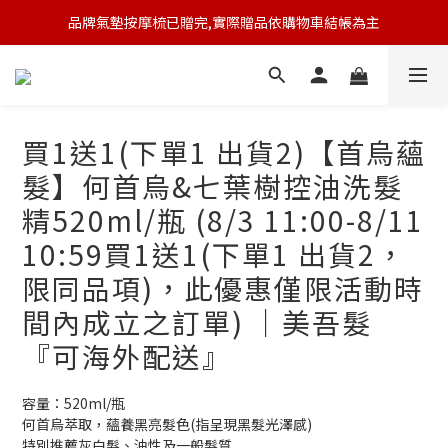
品牌氣墊按摩梳已贈完,實際贈品依購物車結帳為主
🆕 新會員註冊開卡送9折券 💰
🆕 新會員註冊開卡送9折券 💰
買1送1(下單1 出貨2)【首烏蘊
髮】何首烏&七葉樹控油洗髮
精520ml/瓶 (8/3 11:00-8/11
10:59買1送1(下單1 出貨2，
限同品項)，此優惠僅限活動時
間內成立之訂單) ｜美吾髮
『可海外配送』
容量：520ml/瓶
何首烏萃取，蘊養黑亮髮色(指呈現黑髮光澤感)
特別推薦灰白髮、油性及一般髮質