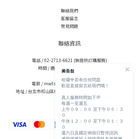
聯絡我們
客服留言
常見問題
聯絡資訊
電話 / 02-2713-6621 (無提供訂購服務)
時間 / 週一至週五 09:30-12:00；
美吾髮
13:30-17:30
哈囉🌹若有任何問題
電郵 / mwf.service@maywufa.com.tw
歡迎直接留言給我們哦！
地址 / 台北市松山區復興北路167號5樓(無提供現場販售)
真人服務時間如下💭
每週一至週五
上午０９：００ 至下午０５：３
０
午休１２：００ 至下午０１：３
０
週六日及國定例假日暫停諮詢
連假後將於上班時盡快為您服務