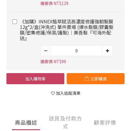
優惠價 NT$129
《加購》INNEX植萃賦活高濃度修護強韌髮膜
12g*2/盒(沖洗式) 單件賣場 (爆水髮膜/膠囊髮
膜/密集修護/保濕/護髮)｜美吾髮『可海外配
送』
優惠價 NT$99
加入購物車
立即購買
加入追蹤清單
送貨及付款方
商品描述
顧客評價
式