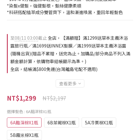
*染髮x健髮，強健髮根，髮絲健康柔順
*科研搭配植萃成分雙管齊下，溫和漸進喚黑，重回年輕髮色
至
08/11 03:00
截止
全店，【滿額贈】滿1299送草本主義沐浴
露旅行瓶／滿1699送INNEX髮膜／滿1999送草本主義沐浴露
(隨機出貨)(贈品不累贈，送完為止。加購品/部分商品不列入滿
額金額計算，依購物車結帳顯示為準。)
全店，結帳滿$800免運(台灣離島宅配不適用)
查看更多
NT$1,299
NT$2,197
選擇髮色
: 6A黯深棕X1瓶
6A黯深棕X1瓶
6B茶褐棕X1瓶
5A冷栗棕X1瓶
5B霧米棕X1瓶