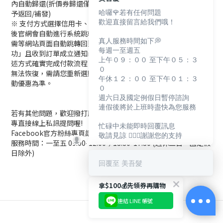
內自動歸還(折價券歸還僅限還在使用效期內的才會返還，逾期不
哈囉🌹若有任何問題
予返回/補發)
歡迎直接留言給我們哦！
※ 支付方式選擇信用卡、LINE Pay線上支付方式，在您送出訂單
後官網會自動進行系統跳轉到選擇的線上支付系統，付款完成後
真人服務時間如下💭
需等網站頁面自動跳轉回到美吾髮購物網並看到「訂單送出成
每週一至週五
功」且收到訂單成立通知mail才是真的完成訂購。如果沒有按上
上午０９：００ 至下午０５：３
述方式確實完成付款流程，訂單後續會被系統自動取消，取消單
０
無法恢復，需請您重新選購下單，活動優惠依新訂單成立時的活
午休１２：００ 至下午０１：３
動優惠為準。
０
週六日及國定例假日暫停諮詢
連假後將於上班時盡快為您服務
若有其他問題，歡迎撥打服務專線(02)2713-6621，也可至FB粉
專直接線上私訊提問喔!
忙碌中未能即時回覆訊息
Facebook官方粉絲專頁請搜尋： 美吾髮購物網
敬請見諒 🙇🏻‍♀️謝謝您的支持
服務時間：一至五 09:00-12:00；13:30-17:30 (週休二日、國定假
日除外)
回覆至 美吾髮
拿$100💰先領券再購物
連結 LINE 帳號
立即購買