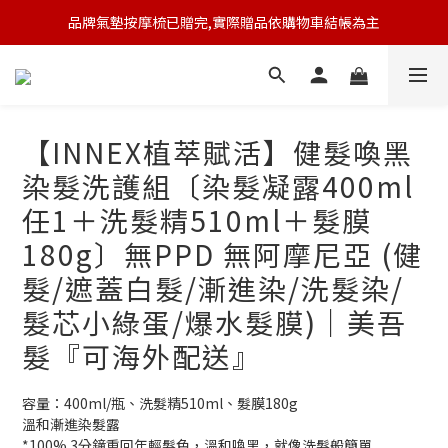
品牌氣墊按摩梳已贈完,實際贈品依購物車結帳為主
🆕 新會員註冊開卡送9折券 💰
🆕 新會員註冊開卡送9折券 💰
【INNEX植萃賦活】健髮喚黑
染髮洗護組〔染髮凝露400ml
任1＋洗髮精510ml＋髮膜
180g〕無PPD 無阿摩尼亞 (健
髮/遮蓋白髮/漸進染/洗髮染/
髮芯小綠蛋/爆水髮膜)｜美吾
髮『可海外配送』
容量：400ml/瓶、洗髮精510ml、髮膜180g
溫和漸進染髮露
*100% 3分鐘重回年輕髮色，溫和喚黑，就像洗髮般簡單