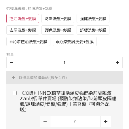
選擇洗護組
: 控油洗髮+髮膜
控油洗髮+髮膜
防斷洗髮+髮膜
強健洗髮+髮膜
去屑洗髮+髮膜
護色洗髮+髮膜
舒緩洗髮+髮膜
❄️沁涼控油洗髮+髮膜
❄️沁涼去屑洗髮+髮膜
數量
以優惠價加購商品
(最多 1 件)
《加購》INNEX植萃賦活頭皮強健染前隔離液
22ml/瓶 單件賣場 (預防染劑沾染/染前頭皮隔離
液/調理頭皮/健髮/強健)｜美吾髮『可海外配
送』