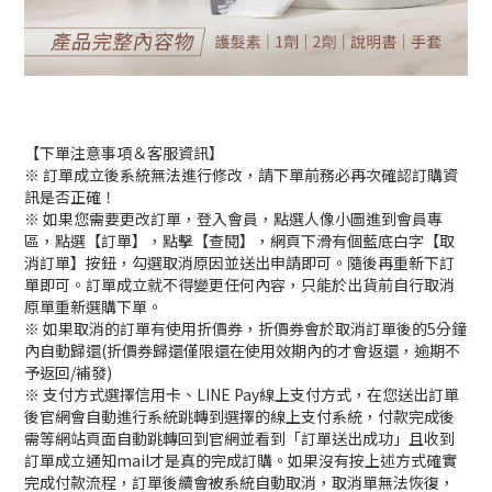
【下單注意事項＆客服資訊】
※ 訂單成立後系統無法進行修改，請下單前務必再次確認訂購資
訊是否正確！
※ 如果您需要更改訂單，登入會員，點選人像小圖進到會員專
區，點選【訂單】，點擊【查閱】，網頁下滑有個藍底白字【取
消訂單】按鈕，勾選取消原因並送出申請即可。隨後再重新下訂
單即可。訂單成立就不得變更任何內容，只能於出貨前自行取消
原單重新選購下單。
※ 如果取消的訂單有使用折價券，折價券會於取消訂單後的5分鐘
內自動歸還(折價券歸還僅限還在使用效期內的才會返還，逾期不
予返回/補發)
※ 支付方式選擇信用卡、LINE Pay線上支付方式，在您送出訂單
後官網會自動進行系統跳轉到選擇的線上支付系統，付款完成後
需等網站頁面自動跳轉回到官網並看到「訂單送出成功」且收到
訂單成立通知mail才是真的完成訂購。如果沒有按上述方式確實
完成付款流程，訂單後續會被系統自動取消，取消單無法恢復，