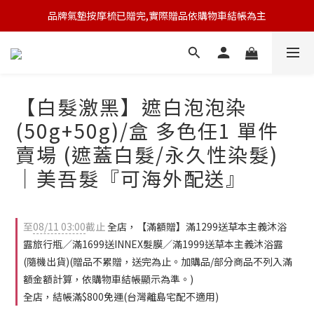
品牌氣墊按摩梳已贈完,實際贈品依購物車結帳為主
🆕 新會員註冊開卡送9折券 💰
🆕 新會員註冊開卡送9折券 💰
【白髮激黑】遮白泡泡染
(50g+50g)/盒 多色任1 單件
賣場 (遮蓋白髮/永久性染髮)
｜美吾髮『可海外配送』
至
08/11 03:00
截止
全店，【滿額贈】滿1299送草本主義沐浴
露旅行瓶／滿1699送INNEX髮膜／滿1999送草本主義沐浴露
(隨機出貨)(贈品不累贈，送完為止。加購品/部分商品不列入滿
額金額計算，依購物車結帳顯示為準。)
全店，結帳滿$800免運(台灣離島宅配不適用)