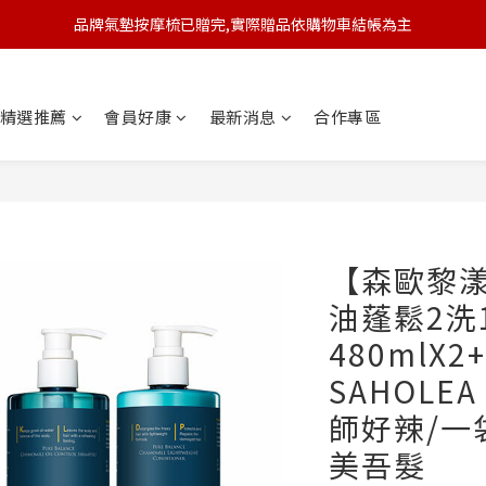
品牌氣墊按摩梳已贈完,實際贈品依購物車結帳為主
🆕 新會員註冊開卡送9折券 💰
🆕 新會員註冊開卡送9折券 💰
精選推薦
會員好康
最新消息
合作專區
【森歐黎
油蓬鬆2洗
480mlX2
SAHOLE
師好辣/一
美吾髮