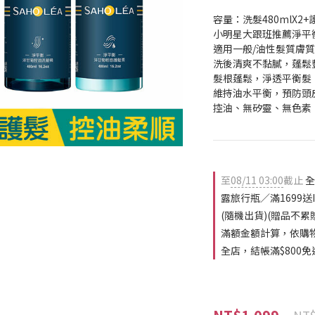
容量：洗髮480mlX2+護
小明星大跟班推薦淨平
適用一般/油性髮質膚質
洗後清爽不黏膩，蓬鬆
髮根蓬鬆，淨透平衡髮
維持油水平衡，預防頭
控油、無矽靈、無色素
至
08/11 03:00
截止
全
露旅行瓶／滿1699送
(隨機出貨)(贈品不
滿額金額計算，依購
全店，結帳滿$800免