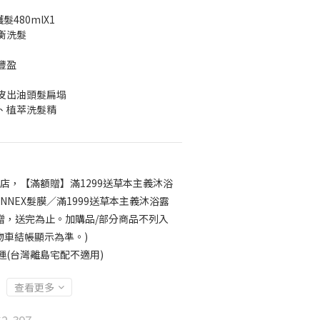
髮480mlX1
衡洗髮
豐盈
皮出油頭髮扁塌
、植萃洗髮精
店，【滿額贈】滿1299送草本主義沐浴
INNEX髮膜／滿1999送草本主義沐浴露
累贈，送完為止。加購品/部分商品不列入
物車結帳顯示為準。)
運(台灣離島宅配不適用)
查看更多