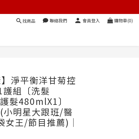
聯絡我們
會員登入
購物車(0)
找商品
漾】淨平衡洋甘菊控
1護組〔洗髮
+護髮480mlX1〕
A (小明星大跟班/醫
袋女王/節目推薦)｜