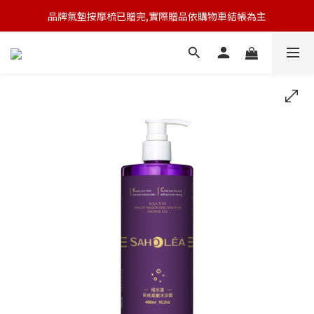
品牌氣墊按摩梳已贈完,實際贈品依購物車結帳為主
🆕 新會員註冊開卡送9折券 💰
🆕 新會員註冊開卡送9折券 💰