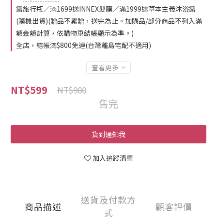
露旅行瓶／滿1699送INNEX髮膜／滿1999送草本主義沐浴露
(隨機出貨)(贈品不累贈，送完為止。加購品/部分商品不列入滿
額金額計算，依購物車結帳顯示為準。)
全店，結帳滿$800免運(台灣離島宅配不適用)
查看更多
NT$599
NT$980
售完
貨到通知我
加入追蹤清單
送貨及付款方
商品描述
顧客評價
式