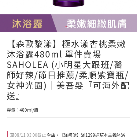
【森歐黎漾】極水漾杏桃柔嫩
沐浴露480ml 單件賣場
SAHOLEA (小明星大跟班/醫
師好辣/節目推薦/柔順紫寶瓶/
女神光圈)｜美吾髮『可海外配
送』
容量：480ml/瓶
至
08/11 03:00
截止
全店，【滿額贈】滿1299送草本主義沐浴