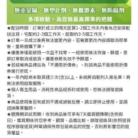
★配送時間：訂單於成立的隔天起算1-2個工作天內會為您安排配
送出貨，宅配約2-3個工作天，超取約3-5個工作天。
★訂單一旦成立後將無法變更內容，若需要更改內容請取消原單
後，重新選購下單。
★優惠券僅能使用一次且不找零，一經使用無法恢復、歸還，意
即訂單取消或退貨，優惠券將失效不予歸還。
★若結帳商品標註為「不適用折價券」，則該商品不能使用折價
券進行折抵。
★一年內超商未取貨達三次(含)以上，系統將自動列入黑名單！將
無法使用超取服務。
★個人衛生用品、消耗性商品經拆封或使用，恕無法辦理退換
貨。
★商品使用後若有感到不適或過敏反應，請立即停止使用，並請
諮詢專業醫師。
★猶豫期非試用期！收到商品後可享有7天鑑賞猶豫期(含例假
日)，鑑賞期係供您參考、觀賞、品鑑比較。辦理退換貨(依照退貨
程序辦理退貨)時敬請保持原包裝商品的完整，否則將影響您的退
貨權益。