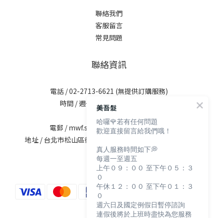
聯絡我們
客服留言
常見問題
聯絡資訊
電話 / 02-2713-6621 (無提供訂購服務)
時間 / 週一至週五 09:30-12:00；
美吾髮
13:30-17:30
哈囉🌹若有任何問題
電郵 / mwf.service@maywufa.com.tw
歡迎直接留言給我們哦！
地址 / 台北市松山區復興北路167號5樓(無提供現場販售)
真人服務時間如下💭
每週一至週五
上午０９：００ 至下午０５：３
０
午休１２：００ 至下午０１：３
０
週六日及國定例假日暫停諮詢
連假後將於上班時盡快為您服務