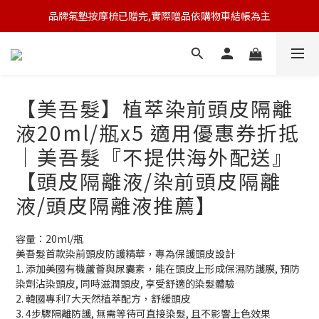
品牌氣墊按摩梳已贈完,實際贈品依購物車結帳為主
🆕 新會員註冊開卡送9折券 💰
🆕 新會員註冊開卡送9折券 💰
【美吾髮】植萃染前頭皮隔離
液20ml/瓶x5 適用優惠券折抵
｜美吾髮『不提供海外配送』
【頭皮隔離液/染前頭皮隔離
液/頭皮隔離液推薦】
容量：20ml/瓶
美吾髮首款染前頭皮防護精華，專為保護頭皮設計
1. 添加美國有機蘆薈與尿囊素，能在頭皮上形成保濕防護膜, 預防
染劑沾染頭皮, 同時滋潤頭皮, 享受舒適的染髮體驗
2. 韓國專利7大天然植萃配方，舒緩頭皮
3. 4步驟隔離防護, 無需等待可直接染髮, 且不影響上色效果