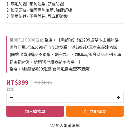
1. 隔離防護- 預防沾染, 頭皮防護
2. 強健頭皮- 韓國專利植萃, 強健舒緩
3. 簡單快速- 不需等待, 可立即染髮
至
08/11 03:00
截止
全店，【滿額贈】滿1299送草本主義沐浴
露旅行瓶／滿1699送INNEX髮膜／滿1999送草本主義沐浴露
(隨機出貨)(贈品不累贈，送完為止。加購品/部分商品不列入滿
額金額計算，依購物車結帳顯示為準。)
全店，結帳滿$800免運(台灣離島宅配不適用)
NT$399
NT$645
數量
加入購物車
立即購買
加入追蹤清單