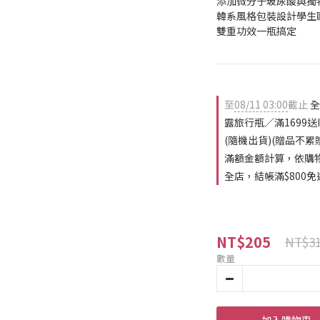
添加微分子玻尿酸與獨特
韓系風格包裝設計學生
雙重功效一瓶搞定
至
08/11 03:00
截止
全
露旅行瓶／滿1699送
(隨機出貨)(贈品不
滿額金額計算，依購
全店，結帳滿$800免
NT$205
NT$3
數量