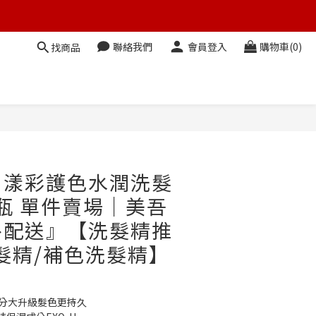
聯絡我們
會員登入
購物車(0)
找商品
立即購買
】漾彩護色水潤洗髮
/瓶 單件賣場｜美吾
外配送』【洗髮精推
髮精/補色洗髮精】
護色成分大升級髮色更持久