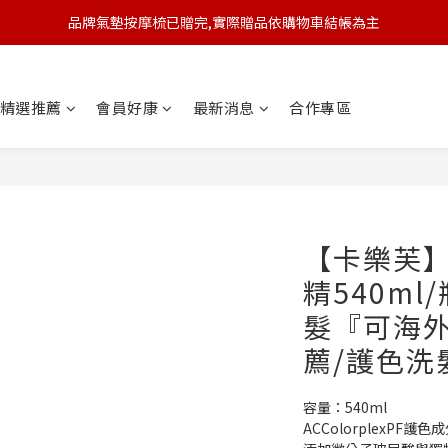
品牌氣墊按摩梳已贈完,實際贈品依購物車結帳為主
🆕 新會員註冊開卡送9折券 💰
🆕 新會員註冊開卡送9折券 💰
精選推薦
會員好康
最新消息
合作專區
【卡樂芙
精540ml
髮『可海
薦/護色洗
容量：540ml
ACColorplexPF