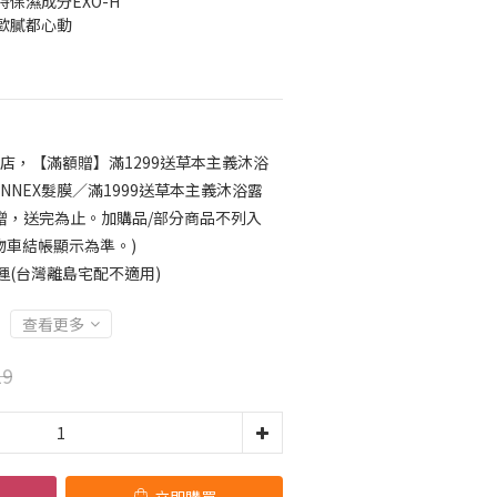
保濕成分EXO-H
歐膩都心動
店，【滿額贈】滿1299送草本主義沐浴
INNEX髮膜／滿1999送草本主義沐浴露
累贈，送完為止。加購品/部分商品不列入
物車結帳顯示為準。)
運(台灣離島宅配不適用)
查看更多
19