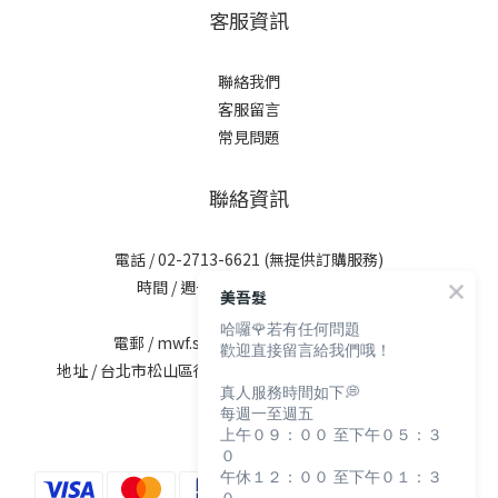
客服資訊
聯絡我們
客服留言
常見問題
聯絡資訊
電話 / 02-2713-6621 (無提供訂購服務)
時間 / 週一至週五 09:30-12:00；
美吾髮
13:30-17:30
哈囉🌹若有任何問題
電郵 / mwf.service@maywufa.com.tw
歡迎直接留言給我們哦！
地址 / 台北市松山區復興北路167號5樓(無提供現場販售)
真人服務時間如下💭
每週一至週五
上午０９：００ 至下午０５：３
０
午休１２：００ 至下午０１：３
０