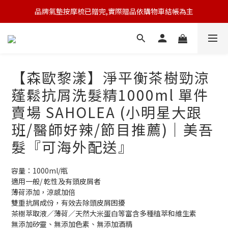
品牌氣墊按摩梳已贈完,實際贈品依購物車結帳為主
🆕 新會員註冊開卡送9折券 💰
🆕 新會員註冊開卡送9折券 💰
【森歐黎漾】淨平衡茶樹勁涼
蓬鬆抗屑洗髮精1000ml 單件
賣場 SAHOLEA (小明星大跟
班/醫師好辣/節目推薦)｜美吾
髮『可海外配送』
容量：1000ml/瓶
適用一般/ 乾性及有頭皮屑者
薄荷添加，涼感加倍
雙重抗屑成份，有效去除頭皮屑困擾
茶樹萃取液／薄荷／天然大米蛋白等富含多種植萃和維生素
無添加矽靈、無添加色素、無添加酒精