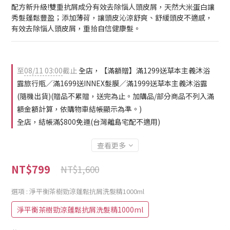
配方新升級!雙重抗屑成分有效去除惱人頭皮屑，天然大米蛋白讓
秀髮蓬鬆豐盈；添加薄荷，讓頭皮沁涼舒爽、舒緩頭皮不適感，
有效去除惱人頭皮屑，重拾自信健康髮。
至
08/11 03:00
截止
全店，【滿額贈】滿1299送草本主義沐浴
露旅行瓶／滿1699送INNEX髮膜／滿1999送草本主義沐浴露
(隨機出貨)(贈品不累贈，送完為止。加購品/部分商品不列入滿
額金額計算，依購物車結帳顯示為準。)
全店，結帳滿$800免運(台灣離島宅配不適用)
查看更多
NT$799
NT$1,600
選項
: 淨平衡茶樹勁涼蓬鬆抗屑洗髮精1000ml
淨平衡茶樹勁涼蓬鬆抗屑洗髮精1000ml