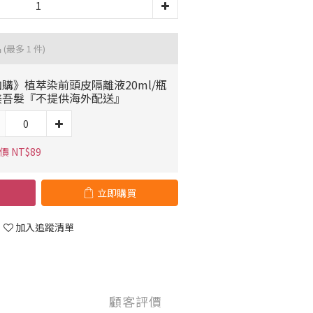
品
(最多 1 件)
購》植萃染前頭皮隔離液20ml/瓶
美吾髮『不提供海外配送』
價 NT$89
立即購買
加入追蹤清單
顧客評價