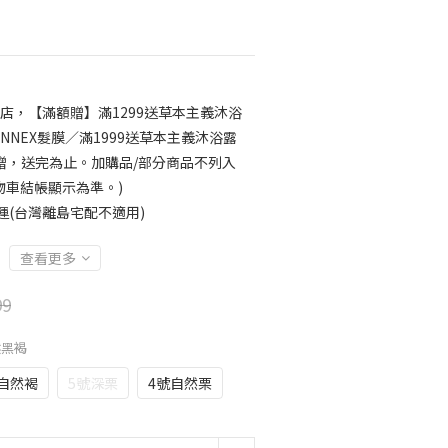
店，【滿額贈】滿1299送草本主義沐浴
INNEX髮膜／滿1999送草本主義沐浴露
累贈，送完為止。加購品/部分商品不列入
物車結帳顯示為準。)
運(台灣離島宅配不適用)
查看更多
99
然黑褐
自然褐
5號深栗
4號自然栗