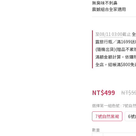
無臭味不刺鼻
震撼組合全家適用
至
08/11 03:00
截止
全
露旅行瓶／滿1699送
(隨機出貨)(贈品不
滿額金額計算，依購
全店，結帳滿$800免
NT$499
NT$5
選擇第一組色號
: 7號自
7號自然黑褐
6號
數量