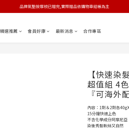
品牌氣墊按摩梳已贈完,實際贈品依購物車結帳為主
🆕 新會員註冊開卡送9折券 💰
🆕 新會員註冊開卡送9折券 💰
精選推薦
會員好康
最新消息
合作專區
【快速染
超值組 4
『可海外
內容：1劑＆2劑各40g
15分鐘快速上色
不含化學成分阿摩尼亞
染後秀髮軟絲又自然