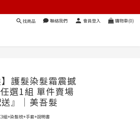
聯絡我們
會員登入
購物車(0)
找商品
立即購買
髮】護髮染髮霜震撼
色任選1組 單件賣場
配送』｜美吾髮
X3組+染髮梳+手套+說明書