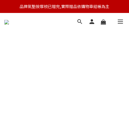
品牌氣墊按摩梳已贈完,實際贈品依購物車結帳為主
🆕 新會員註冊開卡送9折券 💰
🆕 新會員註冊開卡送9折券 💰