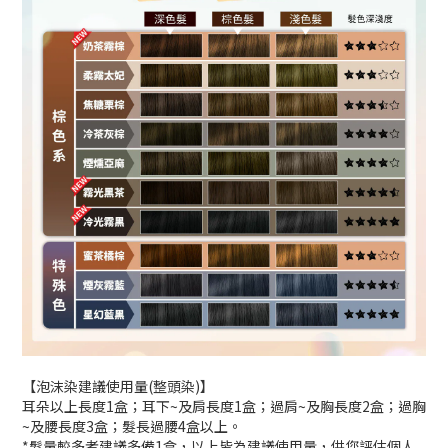
【泡沫染建議使用量(整頭染)】
耳朵以上長度1盒；耳下~及肩長度1盒；過肩~及胸長度2盒；過胸
~及腰長度3盒；髮長過腰4盒以上。
*髮量較多者建議多備1盒，以上皆為建議使用量，供您評估個人