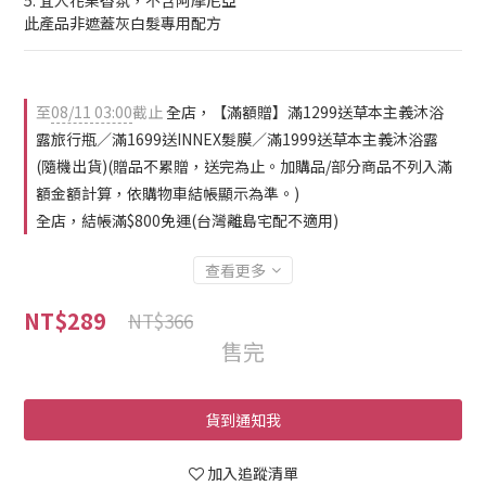
5. 宜人花果香氛，不含阿摩尼亞
此產品非遮蓋灰白髮專用配方
至
08/11 03:00
截止
全店，【滿額贈】滿1299送草本主義沐浴
露旅行瓶／滿1699送INNEX髮膜／滿1999送草本主義沐浴露
(隨機出貨)(贈品不累贈，送完為止。加購品/部分商品不列入滿
額金額計算，依購物車結帳顯示為準。)
全店，結帳滿$800免運(台灣離島宅配不適用)
查看更多
NT$289
NT$366
售完
貨到通知我
加入追蹤清單