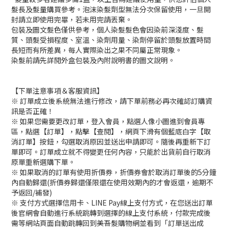
髮長及髮量購買參考。泡沫染髮劑型無法分次保留使用，一旦開
封請立即使用完畢，若未用完請丟棄。
包裝及圖文髮色僅供參考，個人染髮髮色會因染前深淺度、髮
質、頭髮受損程度、室溫、染劑用量、染劑停留於頭髮放置時間
長短而有所差異，每人實際染出之果不同屬正常現象。
染髮前請先詳閱外盒包裝及內附說明書的圖文說明。
【下單注意事項＆客服資訊】
※ 訂單成立後系統無法進行修改，請下單前務必再次確認訂購資
訊是否正確！
※ 如果您需要更改訂單，登入會員，點選人像小圖進到會員專
區，點選【訂單】，點擊【查閱】，網頁下滑有個藍底白字【取
消訂單】按鈕，勾選取消原因並送出申請即可。隨後再重新下訂
單即可。訂單成立就不得變更任何內容，只能於出貨前自行取消
原單重新選購下單。
※ 如果取消的訂單有使用折價券，折價券會於取消訂單後的5分鐘
內自動歸還(折價券歸還僅限還在使用效期內的才會返還，逾期不
予返回/補發)
※ 支付方式選擇信用卡、LINE Pay線上支付方式，在您送出訂單
後官網會自動進行系統跳轉到選擇的線上支付系統，付款完成後
需等網站頁面自動跳轉回到美吾髮購物網並看到「訂單送出成