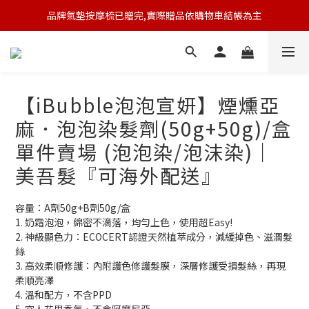
品牌氣墊按摩梳已贈完,實際贈品依購物車結帳為主
🆕 新會員註冊開卡送9折券 💰
🆕 新會員註冊開卡送9折券 💰
【iBubble泡泡宣妍】煙燻亞
麻．泡泡染髮劑(50g+50g)/盒
單件賣場 (泡泡染/泡沫染)｜
美吾髮『可海外配送』
容量：A劑50g+B劑50g/盒
1. 奶霜泡泡，綿密不滴落，均勻上色，使用超Easy!
2. 神級顯色力：ECOCERT認證天然植萃成分，減緩掉色、滋潤髮
絲
3. 高效柔順修護：內附護色修護髮膜，深層修護受損髮絲，再現
柔順亮澤
4. 溫和配方，不含PPD