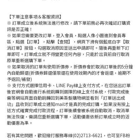
【下單注意事項＆客服資訊】
※ 訂單成立後系統無法進行修改，請下單前務必再次確認訂購資
訊是否正確！
※ 如果您需要更改訂單，登入會員，點選人像小圖進到會員專
區，點選【訂單】，點擊【查閱】，網頁下滑有個藍底白字【取
消訂單】按鈕，勾選取消原因並送出申請即可。隨後再重新下訂
單即可。訂單成立就不得變更任何內容，只能於出貨前自行取消
原單重新選購下單。
※ 如果取消的訂單有使用折價券，折價券會於取消訂單後的5分鐘
內自動歸還(折價券歸還僅限還在使用效期內的才會返還，逾期不
予返回/補發)
※ 支付方式選擇信用卡、LINE Pay線上支付方式，在您送出訂單
後官網會自動進行系統跳轉到選擇的線上支付系統，付款完成後
需等網站頁面自動跳轉回到美吾髮購物網並看到「訂單送出成
功」且收到訂單成立通知mail才是真的完成訂購。如果沒有按上
述方式確實完成付款流程，訂單後續會被系統自動取消，取消單
無法恢復，需請您重新選購下單，活動優惠依新訂單成立時的活
動優惠為準。
若有其他問題，歡迎撥打服務專線(02)2713-6621，也可至FB粉