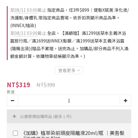
至
08/11 03:00
截止
指定商品，任3件$899｜健髮X賦黑 淨化液/
洗護髮/身體乳 限指定商品賣場，依折扣頁顯示商品為準。
(INNEX/植染)
至
08/11 03:00
截止
全店，【滿額贈】滿1299送草本主義沐浴
露旅行瓶／滿1699送INNEX髮膜／滿1999送草本主義沐浴露
(隨機出貨)(贈品不累贈，送完為止。加購品/部分商品不列入滿
額金額計算，依購物車結帳顯示為準。)
查看更多
NT$319
NT$399
數量
以優惠價加購商品
(最多 1 件)
《加購》植萃染前頭皮隔離液20ml/瓶 ｜美吾髮