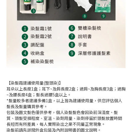
【染髮霜建議使用量(整頭染)】
耳朵以上長度1盒；耳下~及肩長度2盒；過肩~及胸長度3盒；過胸
~及腰長度4盒；髮長過腰5盒以上。
*髮量較多者建議多備1盒，以上皆為建議使用量，供您評估個人
髮長及髮量購買參考。
包裝及圖文髮色僅供參考，個人染髮髮色會因染前深淺度、髮
質、頭髮受損程度、室溫、染劑用量、染劑停留於頭髮放置時間
長短而有所差異，每人實際染出之果不同屬正常現象。
染髮前請先詳閱外盒包裝及內附說明書的圖文說明。