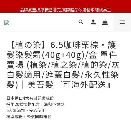
品牌氣墊按摩梳已贈完,實際贈品依購物車結帳為主
🆕 新會員註冊開卡送9折券 💰
🆕 新會員註冊開卡送9折券 💰
【植の染】6.5咖啡栗棕‧護
髮染髮霜(40g+40g)/盒 單件
賣場 (植染/植之染/植的染/灰
白髮適用/遮蓋白髮/永久性染
髮)｜美吾髮『可海外配送』
日本進口4大有機認證成份
採用20種植物配方，溫和不傷髮
6大無添加，安心使用
植萃成份，染髮同時護髮