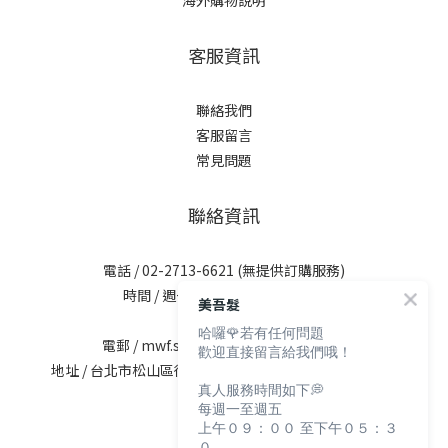
海外購物說明
客服資訊
聯絡我們
客服留言
常見問題
聯絡資訊
電話 / 02-2713-6621 (無提供訂購服務)
時間 / 週一至週五 09:30-12:00；
美吾髮
13:30-17:30
哈囉🌹若有任何問題
電郵 / mwf.service@maywufa.com.tw
歡迎直接留言給我們哦！
地址 / 台北市松山區復興北路167號5樓(無提供現場販售)
真人服務時間如下💭
每週一至週五
上午０９：００ 至下午０５：３
０