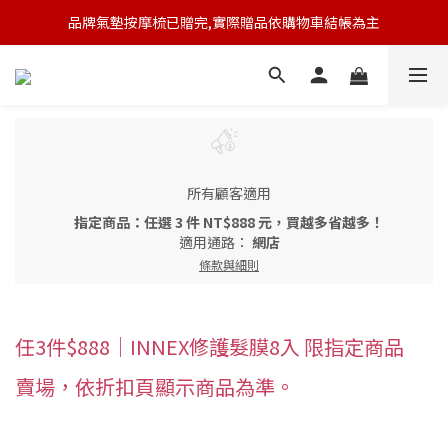
品牌氣墊按摩梳已贈完,實際贈品依購物車結帳為主
🆕 新會員註冊開卡送9折券 💰
🆕 新會員註冊開卡送9折券 💰
所有顧客適用
指定商品：任選 3 件 NT$888 元，買越多省越多！
適用通路：
網店
條款與細則
任3件$888｜INNEX修護髮膜8入 限指定商品
賣場，依折扣頁顯示商品為準。