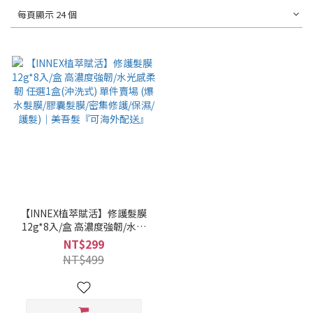
每頁顯示 24 個
【INNEX植萃賦活】修護髮膜
12g*8入/盒 高濃度強韌/水光
感柔韌 任選1盒(沖洗式) 單件
NT$299
賣場 (爆水髮膜/膠囊髮膜/密集
NT$499
修護/保濕/護髮)｜美吾髮『可
海外配送』