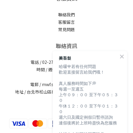
聯絡我們
客服留言
常見問題
聯絡資訊
美吾髮
電話 / 02-2713-6621 (無提供訂購服務)
哈囉🌹若有任何問題
時間 / 週一至週五 09:30-12:00；
歡迎直接留言給我們哦！
13:30-17:30
真人服務時間如下💭
電郵 / mwf.service@maywufa.com.tw
每週一至週五
地址 / 台北市松山區復興北路167號5樓(無提供現場販售)
上午０９：００ 至下午０５：３
０
午休１２：００ 至下午０１：３
０
週六日及國定例假日暫停諮詢
連假後將於上班時盡快為您服務