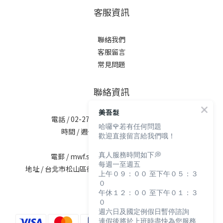
客服資訊
聯絡我們
客服留言
常見問題
聯絡資訊
美吾髮
電話 / 02-2713-6621 (無提供訂購服務)
哈囉🌹若有任何問題
時間 / 週一至週五 09:30-12:00；
歡迎直接留言給我們哦！
13:30-17:30
真人服務時間如下💭
電郵 / mwf.service@maywufa.com.tw
每週一至週五
地址 / 台北市松山區復興北路167號5樓(無提供現場販售)
上午０９：００ 至下午０５：３
０
午休１２：００ 至下午０１：３
０
週六日及國定例假日暫停諮詢
連假後將於上班時盡快為您服務