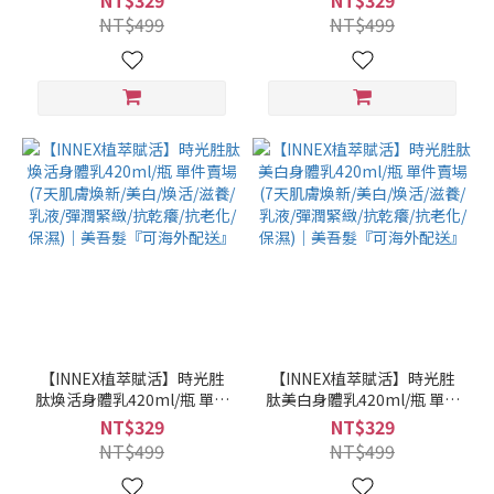
NT$329
NT$329
煥活/滋養/乳液/彈潤緊緻/抗
活/滋養/乳液/彈潤緊緻/抗乾
NT$499
NT$499
乾癢/抗老化/保濕/潤白/緊緻/
癢/抗老化)｜美吾髮『可海外
舒緩)｜美吾髮『可海外配
配送』
送』
【INNEX植萃賦活】時光胜
【INNEX植萃賦活】時光胜
肽煥活身體乳420ml/瓶 單件
肽美白身體乳420ml/瓶 單件
賣場 (7天肌膚煥新/美白/煥
賣場 (7天肌膚煥新/美白/煥
NT$329
NT$329
活/滋養/乳液/彈潤緊緻/抗乾
活/滋養/乳液/彈潤緊緻/抗乾
NT$499
NT$499
癢/抗老化/保濕)｜美吾髮
癢/抗老化/保濕)｜美吾髮
『可海外配送』
『可海外配送』