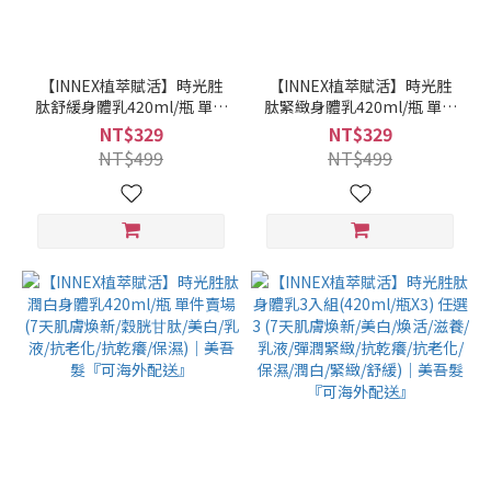
【INNEX植萃賦活】時光胜
【INNEX植萃賦活】時光胜
肽舒緩身體乳420ml/瓶 單件
肽緊緻身體乳420ml/瓶 單件
賣場 (7天肌膚煥新/乳液/抗
賣場 (7天肌膚煥新/乳液/彈
NT$329
NT$329
老化/抗乾癢/保濕)｜美吾髮
潤緊緻/抗老化/抗乾癢/保濕)
NT$499
NT$499
『可海外配送』
｜美吾髮『可海外配送』