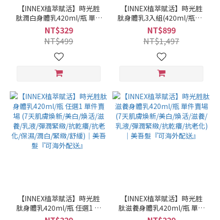
【INNEX植萃賦活】時光胜
【INNEX植萃賦活】時光胜
肽潤白身體乳420ml/瓶 單件
肽身體乳3入組(420ml/瓶X3)
賣場 (7天肌膚煥新/穀胱⽢
任選3 (7天肌膚煥新/美白/煥
NT$329
NT$899
肽/美白/乳液/抗老化/抗乾癢/
活/滋養/乳液/彈潤緊緻/抗乾
NT$499
NT$1,497
保濕)｜美吾髮『可海外配
癢/抗老化/保濕/潤白/緊緻/舒
送』
緩)｜美吾髮『可海外配送』
【INNEX植萃賦活】時光胜
【INNEX植萃賦活】時光胜
肽身體乳420ml/瓶 任選1 單
肽滋養身體乳420ml/瓶 單件
件賣場 (7天肌膚煥新/美白/
賣場 (7天肌膚煥新/美白/煥