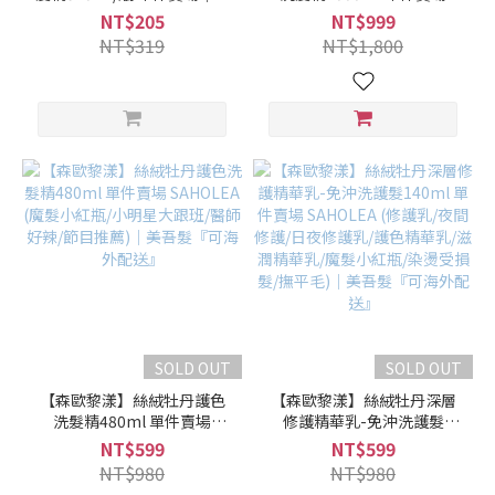
吾髮『可海外配送』【護色
SAHOLEA (小明星大跟班/醫
NT$205
NT$999
洗髮精/補色洗髮精/控油洗髮
師好辣/節目推薦)｜美吾髮
NT$319
NT$1,800
精】
『可海外配送』
SOLD OUT
SOLD OUT
【森歐黎漾】絲絨牡丹護色
【森歐黎漾】絲絨牡丹深層
洗髮精480ml 單件賣場
修護精華乳-免沖洗護髮
SAHOLEA (魔髮小紅瓶/小明
140ml 單件賣場 SAHOLEA
NT$599
NT$599
星大跟班/醫師好辣/節目推
(修護乳/夜間修護/日夜修護
NT$980
NT$980
薦)｜美吾髮『可海外配送』
乳/護色精華乳/滋潤精華乳/