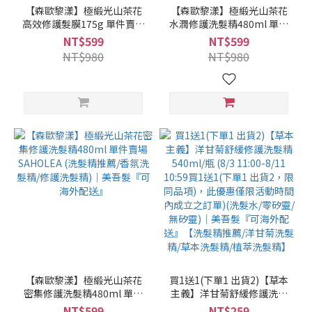
【森歐黎漾】極緞光山茶花
【森歐黎漾】極緞光山茶花
高效修護髮膜175g 單件賣場
水潤修護洗髮精480ml 單件
SAHOLEA (髮膜推薦/護髮膜
賣場 SAHOLEA (洗髮精推薦/
NT$599
NT$599
推薦/沙龍護髮膜推薦)｜美吾
香氛洗髮精/修護洗髮精)｜美
NT$980
NT$980
髮『可海外配送』
吾髮『可海外配送』
【森歐黎漾】極緞光山茶花
買1送1(下單1 出貨2)【草本
密集修護洗髮精480ml 單件
主義】洋甘菊舒緩修護洗髮
賣場 SAHOLEA (洗髮精推薦/
精540ml/瓶 (8/3 11:00-8/11
NT$599
NT$259