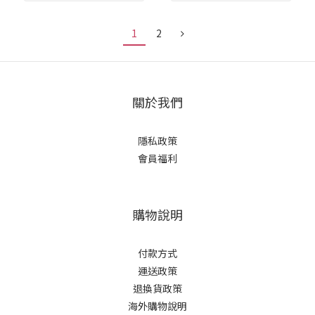
1
2
關於我們
隱私政策
會員福利
購物說明
付款方式
運送政策
退換貨政策
海外購物說明