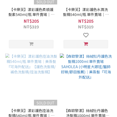
SOLD OUT
【卡樂芙】漾彩護色柔順護
【卡樂芙】漾彩護色水潤洗
髮素540ml/瓶 單件賣場｜美
髮精540ml/瓶 單件賣場｜美
吾髮『可海外配送』【護髮
吾髮『可海外配送』【洗髮
NT$205
NT$205
推薦/護髮素推薦/護髮護色】
精推薦/護色洗髮精/補色洗髮
NT$319
NT$319
精】
SOLD OUT
【卡樂芙】漾彩護色控油洗
【森歐黎漾】絲絨牡丹護色
髮精540ml/瓶 單件賣場｜美
洗髮精1000ml 單件賣場