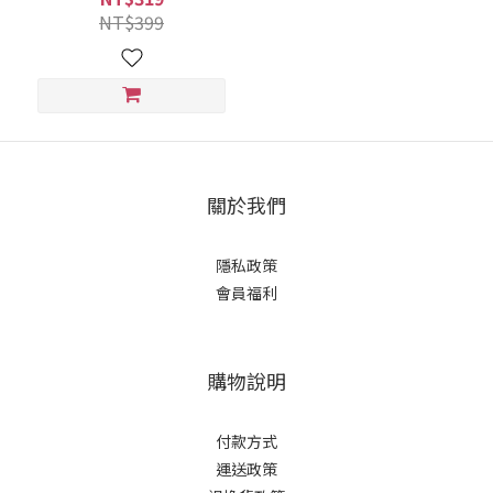
白髮適用/遮蓋白髮/永久性染
NT$399
髮)｜美吾髮『可海外配送』
關於我們
隱私政策
會員福利
購物說明
付款方式
運送政策