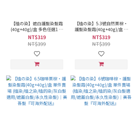
【植の染】遮白護髮染髮霜
【植の染】5.3號自然栗棕‧
(40g+40g)/盒 多色任選1 單
護髮染髮霜(40g+40g)/盒 單
件賣場 (植染/植之染/植的染/
件賣場 (植染/植之染/植的染/
NT$319
NT$319
灰白髮適用/遮蓋白髮/永久性
灰白髮適用/遮蓋白髮/永久性
NT$399
NT$399
染髮)｜美吾髮『可海外配
染髮)｜美吾髮『可海外配
送』
送』