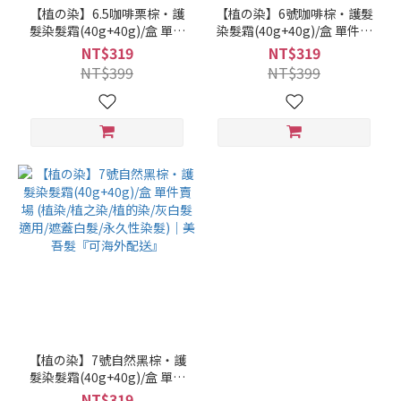
【植の染】6.5咖啡栗棕‧護
【植の染】6號咖啡棕‧護髮
髮染髮霜(40g+40g)/盒 單件
染髮霜(40g+40g)/盒 單件賣
賣場 (植染/植之染/植的染/灰
場 (植染/植之染/植的染/灰白
NT$319
NT$319
白髮適用/遮蓋白髮/永久性染
髮適用/遮蓋白髮/永久性染
NT$399
NT$399
髮)｜美吾髮『可海外配送』
髮)｜美吾髮『可海外配送』
【植の染】7號自然黑棕‧護
髮染髮霜(40g+40g)/盒 單件
賣場 (植染/植之染/植的染/灰
NT$319