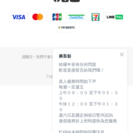
美吾髮
提醒您，我們不會以電話或簡訊方式通知變更付款方式。
哈囉🌹若有任何問題
歡迎直接留言給我們哦！
Copyright© 2024 美吾髮
真人服務時間如下💭
每週一至週五
上午０９：００ 至下午０５：３
０
午休１２：００ 至下午０１：３
０
週六日及國定例假日暫停諮詢
連假後將於上班時盡快為您服務
忙碌中未能即時回覆訊息