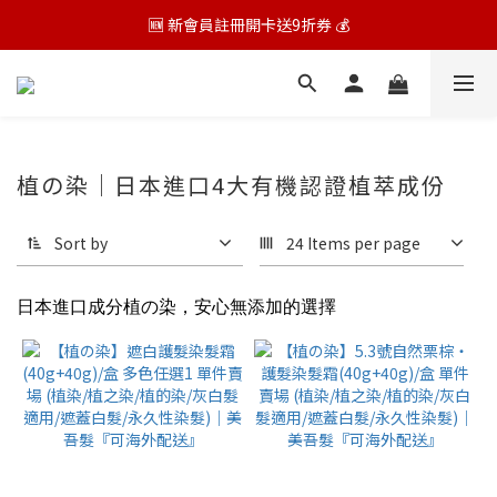
🆕 新會員註冊開卡送9折券 💰
🆕 新會員註冊開卡送9折券 💰
品牌氣墊按摩梳已贈完,實際贈品依購物車結帳為主
🆕 新會員註冊開卡送9折券 💰
植の染｜日本進口4大有機認證植萃成份
Sort by
24 Items per page
日本進口成分植の染，安心無添加的選擇