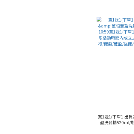
買1送1(下單1 出
盈洗髮精520ml/瓶 (
1(下單1 出貨2
內成立之訂單) (微