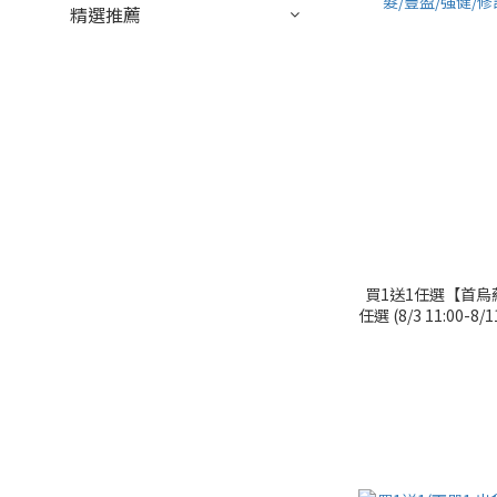
精選推薦
買1送1任選【首烏
任選 (8/3 11:00-
貨2瓶)，此優惠僅限
豐盈/強健/修