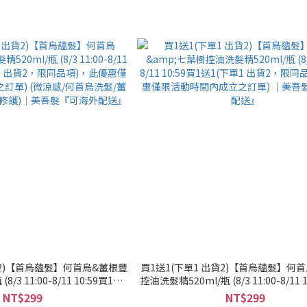
貨2)【首烏蘊髮】何首烏&薑根豐
買1送1(下單1 出貨2)【首烏蘊髮】何
8/3 11:00-8/11 10:59買1送
控油洗髮精520ml/瓶 (8/3 11:00-8/11 
，限同品項)，此優惠僅限活動時間
1(下單1 出貨2，限同品項)，此優惠
NT$299
NT$299
涼感/何首烏洗髮/薑根/健髮/豐
內成立之訂單) ｜美吾髮『可海外