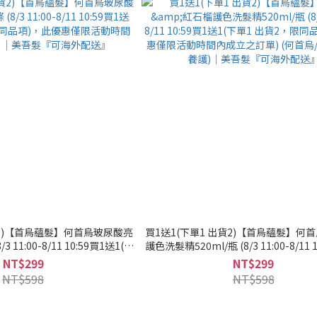
貨2)【首烏蘊髮】何首烏玻尿酸亮
買1送1(下單1 出貨2)【首烏蘊髮】何
 11:00-8/11 10:59買1送1(下
護色洗髮精520ml/瓶 (8/3 11:00-8/11 
品項)，此優惠僅限活動時間內成
1(下單1 出貨2，限同品項)，此優惠
NT$299
NT$299
 ｜美吾髮『可海外配送』
內成立之訂單) (何首烏/養髮/頭皮養護
NT$598
NT$598
『可海外配送』