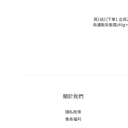
買1送1(下單1 出
烏護髮染髮霜(40g+40g)
買1送1(下單1 出
時間內成立之訂單)
白髮/永久性染
關於我們
隱私政策
會員福利