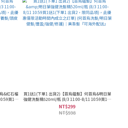
首烏&紅石榴
買1送1(下單1 出貨2)【首烏蘊髮】何首烏&明日葉
10:59買1送
強健洗髮精520ml/瓶 (8/3 11:00-8/11 10:59買1送
僅限活動時間
1(下單1 出貨2，限同品項)，此優惠僅限活動時間
NT$299
)｜美吾髮
內成立之訂單) (何首烏洗髮/明日葉健髮/豐盈/強健/
NT$598
修護)｜美吾髮『可海外配送』