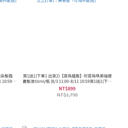
髮染髮霜
買1送1(下單1 出貨2)【首烏蘊髮】何首烏喚黑強健
1 10:59買1
養髮液50ml/瓶 (8/3 11:00-8/11 10:59買1送1(下單
髮/灰白髮適
1 出貨2，限同品項)，此優惠僅限活動時間內成立
NT$899
可海外配送』
之訂單)｜美吾髮『可海外配送』
NT$1,798