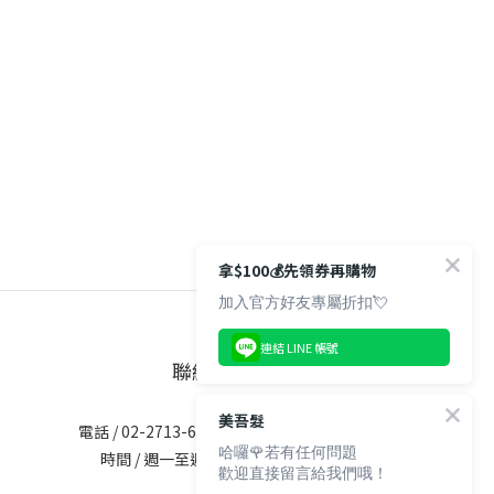
拿$100💰先領券再購物
加入官方好友專屬折扣💘
連結 LINE 帳號
聯絡資訊
美吾髮
電話 / 02-2713-6621 (無提供訂購服務)
哈囉🌹若有任何問題
時間 / 週一至週五 09:30-12:00；
歡迎直接留言給我們哦！
13:30-17:30