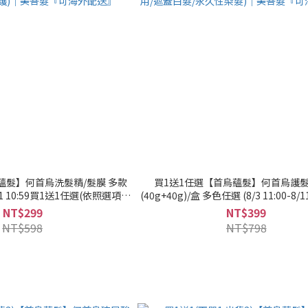
蘊髮】何首烏洗髮精/髮膜 多款
買1送1任選【首烏蘊髮】何首烏護
8/11 10:59買1送1任選(依照選項出
(40g+40g)/盒 多色任選 (8/3 11:00-8/1
活動時間內成立之訂單) (健髮/
送1任選(依照選項出貨2盒) (何首烏染
NT$299
NT$399
護)｜美吾髮『可海外配送』
用/遮蓋白髮/永久性染髮)｜美吾髮『
NT$598
NT$798