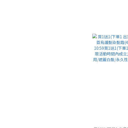
盈/強健/修