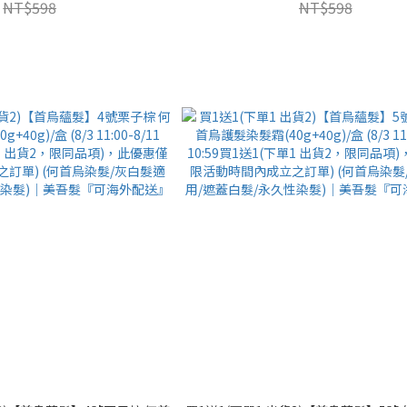
NT$598
NT$598
護)｜美吾髮『可海外配送』