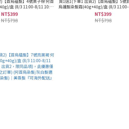
貨2)【首烏蘊髮】4號栗子棕 何首
買1送1(下單1 出貨2)【首烏蘊髮】5號
/盒 (8/3 11:00-8/11 10:59
烏護髮染髮霜(40g+40g)/盒 (8/3 11:00-8
貨2，限同品項)，此優惠僅限活動
買1送1(下單1 出貨2，限同品項)，此
NT$399
NT$399
 (何首烏染髮/灰白髮適用/遮蓋
時間內成立之訂單) (何首烏染髮/灰白
NT$798
NT$798
髮)｜美吾髮『可海外配送』
白髮/永久性染髮)｜美吾髮『可海