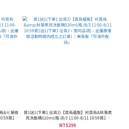
首烏&七葉樹
買1送1(下單1 出貨2)【首烏蘊髮】何首烏&秋葵柔
10:59買1送
亮洗髮精520ml/瓶 (8/3 11:00-8/11 10:59買1送
僅限活動時間
1(下單1 出貨2，限同品項)，此優惠僅限活動時間
NT$299
配送』
內成立之訂單) ｜美吾髮『可海外配送』