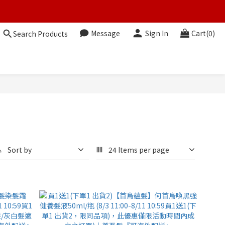
Message
Sign In
Cart(0)
Search Products
Sort by
24 Items per page