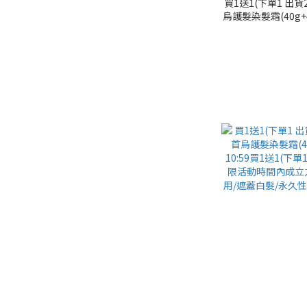
買1送1(下單1 出
烏護髮染髮霜(40g+40g)
買1送1(下單1 出
時間內成立之訂單)
白髮/永久性染