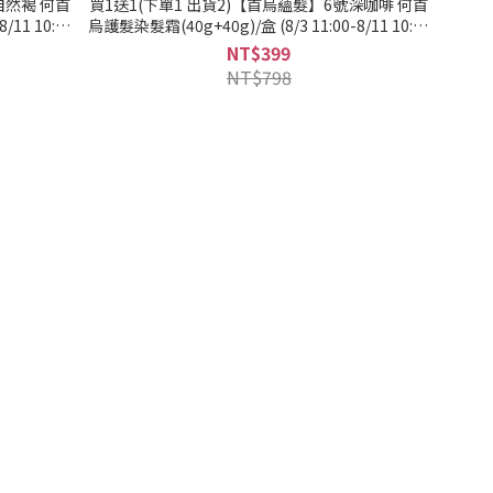
自然褐 何首
買1送1(下單1 出貨2)【首烏蘊髮】6號深咖啡 何首
/11 10:59
烏護髮染髮霜(40g+40g)/盒 (8/3 11:00-8/11 10:59
優惠僅限活動
買1送1(下單1 出貨2，限同品項)，此優惠僅限活動
NT$399
髮適用/遮蓋
時間內成立之訂單) (何首烏染髮/灰白髮適用/遮蓋
NT$798
外配送』
白髮/永久性染髮)｜美吾髮『可海外配送』