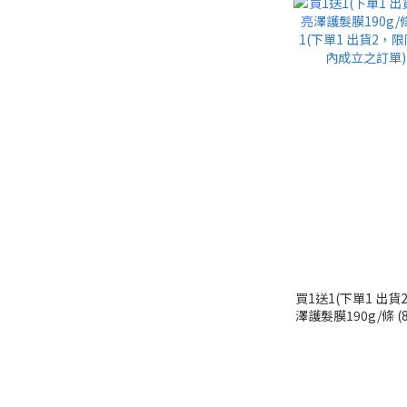
買1送1(下單1 出
澤護髮膜190g/條 (8/3
單1 出貨2，限同
立之訂單)