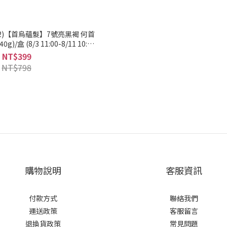
貨2)【首烏蘊髮】7號亮黑褐 何首
/盒 (8/3 11:00-8/11 10:59
貨2，限同品項)，此優惠僅限活動
NT$399
 (何首烏染髮/灰白髮適用/遮蓋
NT$798
髮)｜美吾髮『可海外配送』
購物說明
客服資訊
付款方式
聯絡我們
運送政策
客服留言
退換貨政策
常見問題