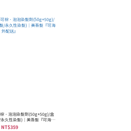
．泡泡染髮劑(50g+50g)/盒
髮/永久性染髮)｜美吾髮『可海外
配送』
NT$359