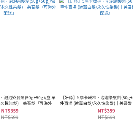
泡染髮劑(50g+50g)/盒 單
【妍粋】5摩卡暖棕．泡泡染髮劑(50g+50
/永久性染髮)｜美吾髮『可海外配
件賣場 (遮蓋白髮/永久性染髮)｜美吾
送』
送』
NT$359
NT$359
NT$599
NT$599