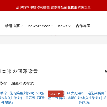
品牌氣墊按摩梳已贈完,實際贈品依購物車結帳為主
🆕 新會員註冊開卡送9折券 💰
🆕 新會員註冊開卡送9折券 💰
精選推薦
nowornever
news
合作專區
日本米の潤澤染髮
染髮，潤澤浸透髮芯
✨新色上市✨