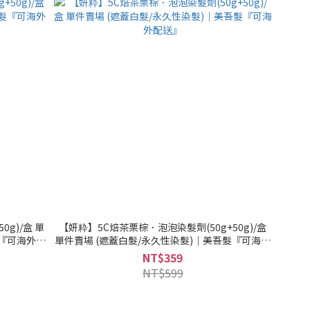
g)/盒 單
【妍粋】5C焙茶栗棕．泡泡染髮劑(50g+50g)/盒
髮『可海外配
單件賣場 (遮蓋白髮/永久性染髮)｜美吾髮『可海外
配送』
NT$359
NT$599