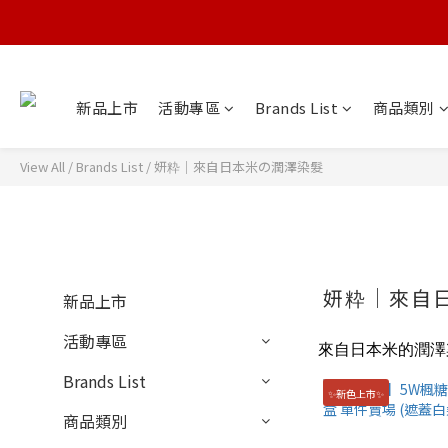
新品上市
活動專區
Brands List
商品類別
View All
/
Brands List
/
妍粋｜來自日本米の潤澤染髮
妍粋｜來自
新品上市
活動專區
來自日本米的潤澤
Brands List
✨新色上市✨
商品類別