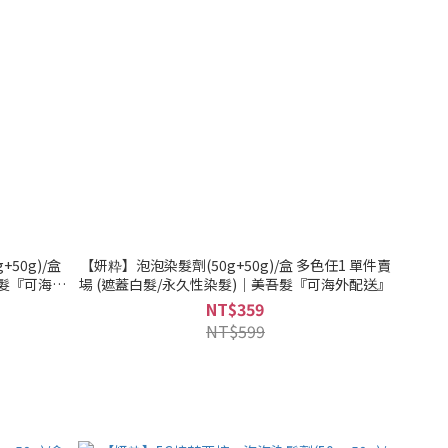
50g)/盒
【妍粋】泡泡染髮劑(50g+50g)/盒 多色任1 單件賣
吾髮『可海外
場 (遮蓋白髮/永久性染髮)｜美吾髮『可海外配送』
NT$359
NT$599