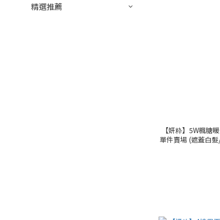
精選推薦
【妍粋】5W楓糖暖棕
單件賣場 (遮蓋白