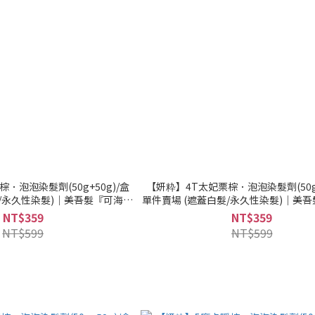
．泡泡染髮劑(50g+50g)/盒
【妍粋】4T太妃栗棕．泡泡染髮劑(50g+
髮/永久性染髮)｜美吾髮『可海外
單件賣場 (遮蓋白髮/永久性染髮)｜美
配送』
配送』
NT$359
NT$359
NT$599
NT$599