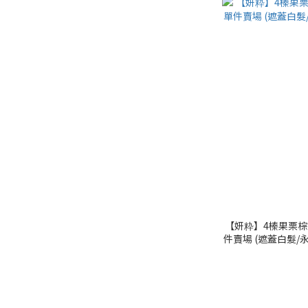
【妍粋】4榛果栗棕．泡
件賣場 (遮蓋白髮