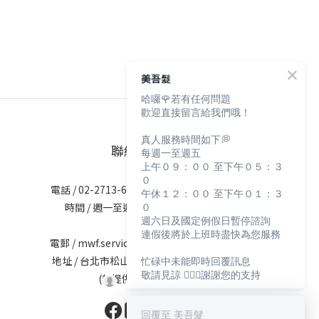
美吾髮
哈囉🌹若有任何問題
歡迎直接留言給我們哦！
真人服務時間如下💭
聯絡資訊
每週一至週五
上午０９：００ 至下午０５：３
０
電話 / 02-2713-6621 (無提供訂購服務)
午休１２：００ 至下午０１：３
０
時間 / 週一至週五 09:30-12:00；
週六日及國定例假日暫停諮詢
13:30-17:30
連假後將於上班時盡快為您服務
電郵 / mwf.service@maywufa.com.tw
忙碌中未能即時回覆訊息
地址 / 台北市松山區復興北路167號5樓
敬請見諒 🙇🏻‍♀️謝謝您的支持
(無提供現場販售)
回覆至 美吾髮