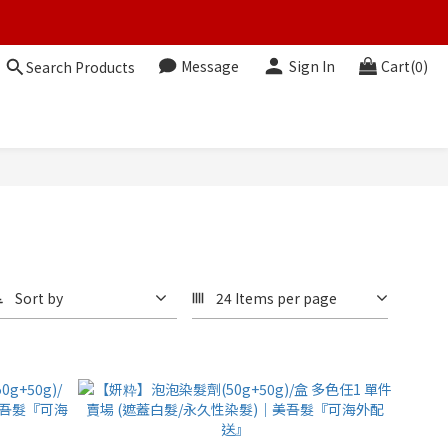
Message
Sign In
Cart(0)
Search Products
Sort by
24 Items per page