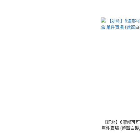
【妍粋】6濃郁可可棕
單件賣場 (遮蓋白