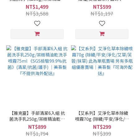
洗手噴霧75ml 《SGS檢驗
(330mlX3) 多款任選3瓶 (零
NT$1,499
NT$599
99.9%抗菌》 限宅配 (清潔/
矽靈/無雌激素/無塑化劑)｜
NT$3,588
NT$1,197
抗菌/護手) ｜美吾髮『不提
美吾髮『可海外配送』【艾
供海外配送』
草洗髮精/洗髮沐浴二合一/洗
沐二合一】
【雅克靈】手部清潔6入組 抗
【艾系列】艾淨化草本除穢
菌洗手乳250g/茶樹精油乾洗
噴霧70g (除穢/平安/淨化/艾
手噴霧75ml 《SGS檢驗
草/芙蓉/抹草) 此為單瓶賣場
NT$899
NT$299
99.9%抗菌》(清潔/抗菌/護
另有多瓶組優惠賣場｜美吾
NT$1,794
NT$399
手) ｜美吾髮『不提供海外配
髮『可海外配送』