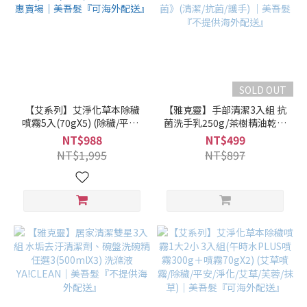
SOLD OUT
【艾系列】艾淨化草本除穢
【雅克靈】手部清潔3入組 抗
噴霧5入(70gX5) (除穢/平安/
菌洗手乳250g/茶樹精油乾洗
淨化/艾草/芙蓉/抹草) 另有多
手噴霧75ml 《SGS檢驗
NT$988
NT$499
瓶組優惠賣場｜美吾髮『可
99.9%抗菌》(清潔/抗菌/護
NT$1,995
NT$897
海外配送』
手) ｜美吾髮『不提供海外配
送』