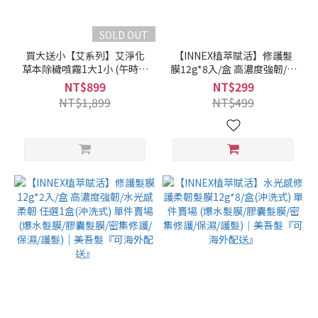
SOLD OUT
買大送小【艾系列】艾淨化
【INNEX植萃賦活】修護髮
草本除穢噴霧1大1小 (午時水
膜12g*8入/盒 高濃度強韌/水
PLUS噴霧300g＋噴霧70g)
光感柔韌 任選1盒(沖洗式) 單
NT$899
NT$299
(艾草噴霧/除穢/平安/淨化/艾
件賣場 (爆水髮膜/膠囊髮膜/
NT$1,899
NT$499
草/芙蓉/抹草)｜美吾髮『可
密集修護/保濕/護髮)｜美吾
海外配送』
髮『可海外配送』