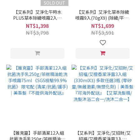
SOLD OUT
【艾系列】艾淨化午時水
【艾系列】艾淨化草本除穢
PLUS草本除穢噴霧2入組
噴霧9入(70gX9) (除穢/平安/
(300g/瓶X2) (艾草噴霧/除
淨化/艾草/芙蓉/抹草) 另有多
NT$1,398
NT$1,699
穢/平安/淨化/艾草/芙蓉/抹
瓶組優惠賣場｜美吾髮『可
NT$3,798
NT$3,591
草)｜美吾髮『可海外配送』
海外配送』
【雅克靈】手部清潔12入組
【艾系列】艾淨化/艾招財/艾
抗菌洗手乳250g/茶樹精油乾
招福/艾檀香潔淨露3入組