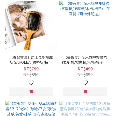
【森歐黎漾】原木氣墊按摩
【美吾髮】荷木氣墊按摩梳
梳 SAHOLEA (氣墊梳/按摩
(氣墊梳/按摩梳/木梳/梳子)｜
梳/原木梳/木梳/梳子)｜美吾
美吾髮『可海外配送』
NT$799
NT$499
髮『可海外配送』
NT$890
NT$699