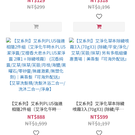
NT$129
NT$318
髮膜/密集修護/保濕/護髮)｜
洗式) (爆水髮膜/膠囊髮膜/密
NT$299
NT$1,196
美吾髮『可海外配送』
集修護/保濕/護髮)｜美吾髮
『可海外配送』
【艾系列】艾系列PLUS強運
【艾系列】艾淨化草本除穢
相隨2件組〔艾淨化午時水
噴霧3入(70gX3) (除穢/平安/
PLUS潔淨露/艾檀香大悲水
淨化/艾草/芙蓉/抹草) 另有多
NT$888
NT$599
PLUS潔淨露 2擇1＋除穢噴
瓶組優惠賣場｜美吾髮『可
NT$1,599
NT$1,197
霧〕 (沉香純露/艾草/抹草/芙
海外配送』
蓉/月桂/海鹽/黑曜石/零矽靈/