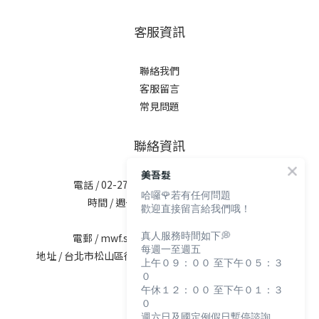
客服資訊
聯絡我們
客服留言
常見問題
聯絡資訊
美吾髮
電話 / 02-2713-6621 (無提供訂購服務)
哈囉🌹若有任何問題
時間 / 週一至週五 09:30-12:00；
歡迎直接留言給我們哦！
13:30-17:30
真人服務時間如下💭
電郵 / mwf.service@maywufa.com.tw
每週一至週五
地址 / 台北市松山區復興北路167號5樓(無提供現場販售)
上午０９：００ 至下午０５：３
０
午休１２：００ 至下午０１：３
０
週六日及國定例假日暫停諮詢