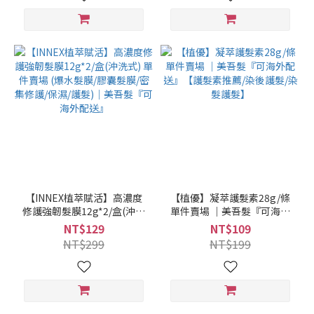
無雌激素/無塑化劑)｜美吾髮
『可海外配送』【艾草洗髮
精/洗髮沐浴二合一/洗沐二合
一/淨身】
【INNEX植萃賦活】高濃度
【植優】凝萃護髮素28g/條
修護強韌髮膜12g*2/盒(沖洗
單件賣場 ｜美吾髮『可海外
式) 單件賣場 (爆水髮膜/膠囊
配送』【護髮素推薦/染後護
NT$129
NT$109
髮膜/密集修護/保濕/護髮)｜
髮/染髮護髮】
NT$299
NT$199
美吾髮『可海外配送』