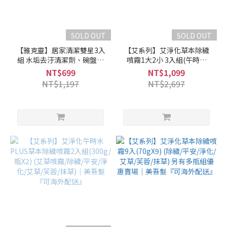
SOLD OUT
SOLD OUT
【雅克靈】居家清潔雙星3入
【艾系列】艾淨化草本除穢
組 水垢去汙清潔劑、碗盤洗
噴霧1大2小 3入組(午時水
碗精任選3(500mlX3) 洗滌液
PLUS噴霧300g＋噴霧
NT$699
NT$1,099
YA!CLEAN｜美吾髮『不提供
70gX2) (艾草噴霧/除穢/平
NT$1,197
NT$2,697
海外配送』
安/淨化/艾草/芙蓉/抹草)｜美
吾髮『可海外配送』