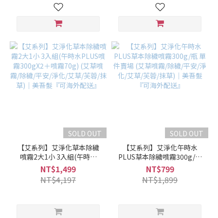
送』
SOLD OUT
SOLD OUT
【艾系列】艾淨化草本除穢
【艾系列】艾淨化午時水
噴霧2大1小 3入組(午時水
PLUS草本除穢噴霧300g/瓶
PLUS噴霧300gX2＋噴霧
單件賣場 (艾草噴霧/除穢/平
NT$1,499
NT$799
70g) (艾草噴霧/除穢/平安/淨
安/淨化/艾草/芙蓉/抹草)｜美
NT$4,197
NT$1,899
化/艾草/芙蓉/抹草)｜美吾髮
吾髮『可海外配送』
『可海外配送』