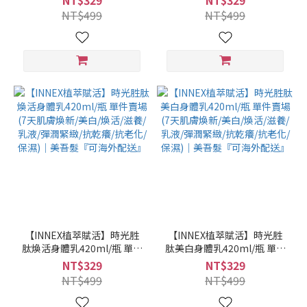
NT$329
NT$329
煥活/滋養/乳液/彈潤緊緻/抗
活/滋養/乳液/彈潤緊緻/抗乾
NT$499
NT$499
乾癢/抗老化/保濕/潤白/緊緻/
癢/抗老化)｜美吾髮『可海外
舒緩)｜美吾髮『可海外配
配送』
送』
【INNEX植萃賦活】時光胜
【INNEX植萃賦活】時光胜
肽煥活身體乳420ml/瓶 單件
肽美白身體乳420ml/瓶 單件
賣場 (7天肌膚煥新/美白/煥
賣場 (7天肌膚煥新/美白/煥
NT$329
NT$329
活/滋養/乳液/彈潤緊緻/抗乾
活/滋養/乳液/彈潤緊緻/抗乾
NT$499
NT$499
癢/抗老化/保濕)｜美吾髮
癢/抗老化/保濕)｜美吾髮
『可海外配送』
『可海外配送』