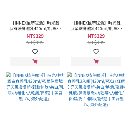
【INNEX植萃賦活】時光胜
【INNEX植萃賦活】時光胜
肽舒緩身體乳420ml/瓶 單件
肽緊緻身體乳420ml/瓶 單件
賣場 (7天肌膚煥新/乳液/抗
賣場 (7天肌膚煥新/乳液/彈
NT$329
NT$329
老化/抗乾癢/保濕)｜美吾髮
潤緊緻/抗老化/抗乾癢/保濕)
NT$499
NT$499
『可海外配送』
｜美吾髮『可海外配送』