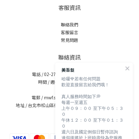
客服資訊
聯絡我們
客服留言
常見問題
聯絡資訊
美吾髮
電話 / 02-2713-6621 (無提供訂購服務)
哈囉🌹若有任何問題
時間 / 週一至週五 09:30-12:00；
歡迎直接留言給我們哦！
13:30-17:30
真人服務時間如下💭
電郵 / mwf.service@maywufa.com.tw
每週一至週五
地址 / 台北市松山區復興北路167號5樓(無提供現場販售)
上午０９：００ 至下午０５：３
０
午休１２：００ 至下午０１：３
０
週六日及國定例假日暫停諮詢
連假後將於上班時盡快為您服務