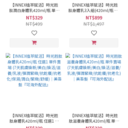
【INNEX植萃賦活】時光胜
【INNEX植萃賦活】時光胜
肽潤白身體乳420ml/瓶 單件
肽身體乳3入組(420ml/瓶X3)
賣場 (7天肌膚煥新/穀胱⽢
任選3 (7天肌膚煥新/美白/煥
NT$329
NT$899
肽/美白/乳液/抗老化/抗乾癢/
活/滋養/乳液/彈潤緊緻/抗乾
NT$499
NT$1,497
保濕)｜美吾髮『可海外配
癢/抗老化/保濕/潤白/緊緻/舒
送』
緩)｜美吾髮『可海外配送』
【INNEX植萃賦活】時光胜
【INNEX植萃賦活】時光胜
肽身體乳420ml/瓶 任選1 單
肽滋養身體乳420ml/瓶 單件
件賣場 (7天肌膚煥新/美白/
賣場 (7天肌膚煥新/美白/煥