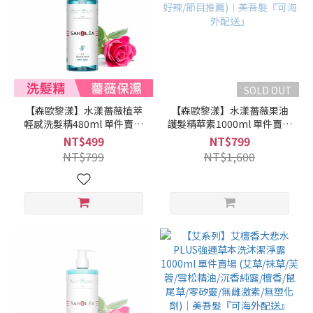
SOLD OUT
【森歐黎漾】水漾薔薇植萃
【森歐黎漾】水漾薔薇果油
輕感洗髮精480ml 單件賣場
護髮精華素1000ml 單件賣場
SAHOLEA (小明星大跟班/醫
SAHOLEA (小明星大跟班/醫
NT$499
NT$799
師好辣/節目推薦)｜美吾髮
師好辣/節目推薦)｜美吾髮
NT$799
NT$1,600
『可海外配送』
『可海外配送』