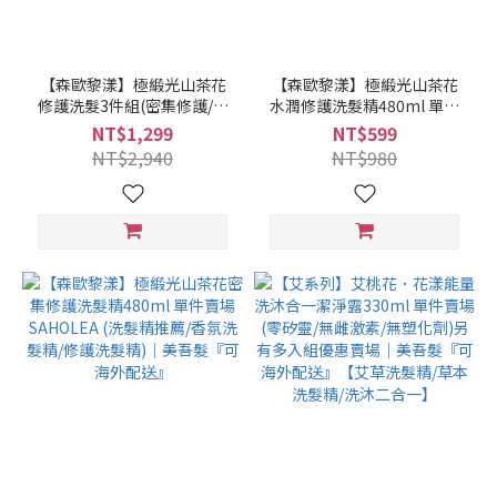
【森歐黎漾】極緞光山茶花
【森歐黎漾】極緞光山茶花
修護洗髮3件組(密集修護/水
水潤修護洗髮精480ml 單件
潤修護任選) SAHOLEA (洗髮
賣場 SAHOLEA (洗髮精推薦/
NT$1,299
NT$599
精推薦/香氛洗髮精/修護洗髮
香氛洗髮精/修護洗髮精)｜美
NT$2,940
NT$980
精)｜美吾髮『可海外配送』
吾髮『可海外配送』