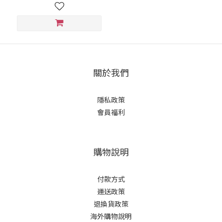
【艾草洗髮精/草本洗髮精/洗
沐二合一】
關於我們
隱私政策
會員福利
購物說明
付款方式
運送政策
退換貨政策
海外購物說明