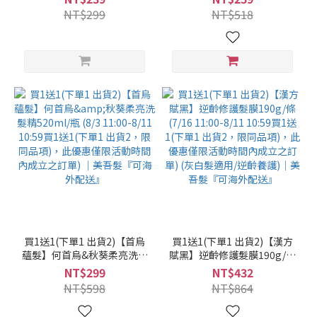
美吾髮『可海外配送』
10:59買1送1(下單1 出貨2，
NT$299
NT$518
限同品項)，此優惠僅限活動
時間內成立之訂單)(洗髮水/
零矽靈/無矽靈)｜美吾髮『可
海外配送』【洗髮精推薦/金
盞花洗髮精/草本洗髮精/植萃
洗髮精】
買1送1(下單1 出貨2)【首烏
買1送1(下單1 出貨2)【漢方
蘊髮】何首烏&秋葵柔亮洗髮
賦黑】逆齡修護髮膜190g/條
精520ml/瓶 (8/3 11:00-8/11
(7/16 11:00-8/11 10:59買1
NT$299
NT$432
10:59買1送1(下單1 出貨2，
送1(下單1 出貨2，限同品
NT$598
NT$864
限同品項)，此優惠僅限活動
項)，此優惠僅限活動時間內
時間內成立之訂單) ｜美吾髮
成立之訂單) (灰白髮適用/逆