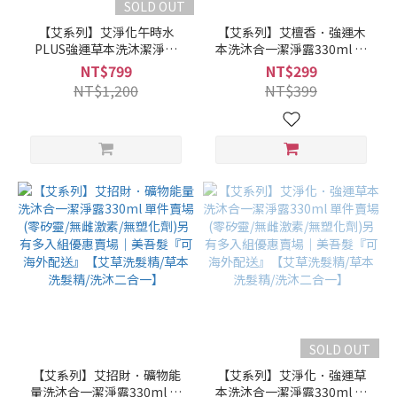
SOLD OUT
【艾系列】艾淨化午時水
【艾系列】艾檀香．強運木
PLUS強運草本洗沐潔淨露
本洗沐合一潔淨露330ml 單
1000ml 單件賣場 (沉香純露/
件賣場 (零矽靈/無雌激素/無
NT$799
NT$299
艾草/抹草/芙蓉/月桂/海鹽/黑
塑化劑)另有多入組優惠賣場
NT$1,200
NT$399
曜石/零矽靈/無雌激素/無塑
｜美吾髮『可海外配送』
化劑)｜美吾髮『可海外配
【艾草洗髮精/草本洗髮精/洗
送』【艾草洗髮精/洗髮沐浴
沐二合一】
二合一/洗沐二合一】
SOLD OUT
【艾系列】艾招財．礦物能
【艾系列】艾淨化．強運草
量洗沐合一潔淨露330ml 單
本洗沐合一潔淨露330ml 單