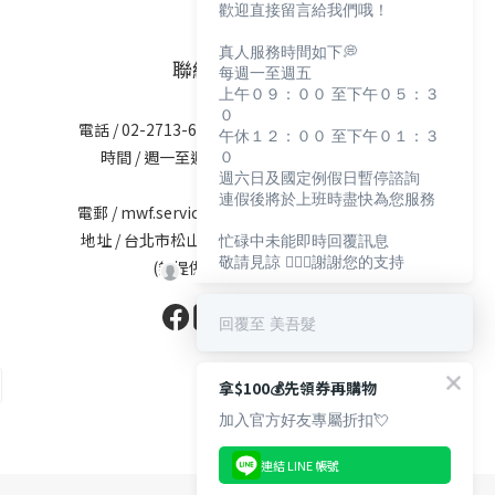
歡迎直接留言給我們哦！
真人服務時間如下💭
聯絡資訊
每週一至週五
上午０９：００ 至下午０５：３
０
電話 / 02-2713-6621 (無提供訂購服務)
午休１２：００ 至下午０１：３
０
時間 / 週一至週五 09:30-12:00；
週六日及國定例假日暫停諮詢
13:30-17:30
連假後將於上班時盡快為您服務
電郵 / mwf.service@maywufa.com.tw
地址 / 台北市松山區復興北路167號5樓
忙碌中未能即時回覆訊息
敬請見諒 🙇🏻‍♀️謝謝您的支持
(無提供現場販售)
回覆至 美吾髮
拿$100💰先領券再購物
加入官方好友專屬折扣💘
連結 LINE 帳號