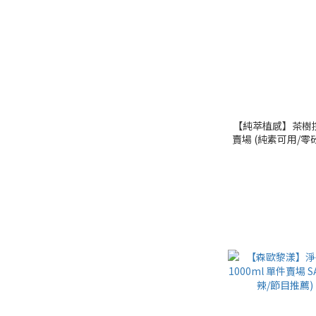
【純萃植感】茶樹控
賣場 (純素可用/