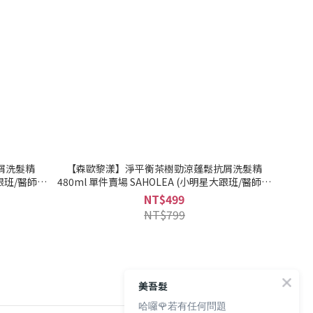
屑洗髮精
【森歐黎漾】淨平衡茶樹勁涼蓬鬆抗屑洗髮精
大跟班/醫師好
480ml 單件賣場 SAHOLEA (小明星大跟班/醫師好
配送』
辣/節目推薦)｜美吾髮『可海外配送』
NT$499
NT$799
美吾髮
哈囉🌹若有任何問題