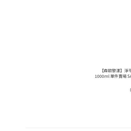
【森歐黎漾】淨
1000ml 單件賣場 
辣/節目推薦