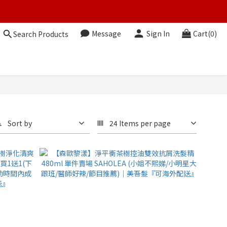
Message
Sign In
Cart(0)
Search Products
Sort by
24 Items per page