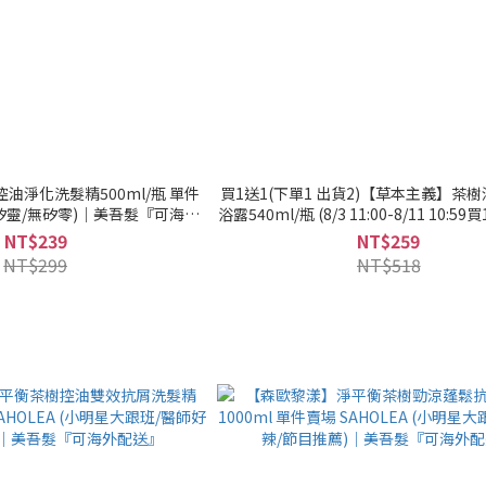
油淨化洗髮精500ml/瓶 單件
買1送1(下單1 出貨2)【草本主義】茶
零矽靈/無矽零)｜美吾髮『可海外
浴露540ml/瓶 (8/3 11:00-8/11 10:5
配送』
出貨2，限同品項)，此優惠僅限活動時
NT$239
NT$259
訂單)｜美吾髮『可海外配送
NT$299
NT$518