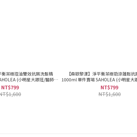
平衡茶樹控油雙效抗屑洗髮精
【森歐黎漾】淨平衡茶樹勁涼蓬鬆抗
SAHOLEA (小明星大跟班/醫師好
1000ml 單件賣場 SAHOLEA (小明星
)｜美吾髮『可海外配送』
辣/節目推薦)｜美吾髮『可海外
NT$799
NT$799
NT$1,600
NT$1,600