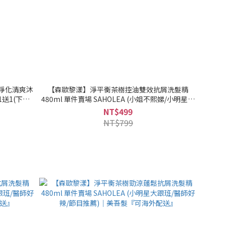
樹淨化清爽沐
【森歐黎漾】淨平衡茶樹控油雙效抗屑洗髮精
9買1送1(下單1
480ml 單件賣場 SAHOLEA (小姐不熙娣/小明星大
間內成立之
跟班/醫師好辣/節目推薦)｜美吾髮『可海外配送』
NT$499
』
NT$799