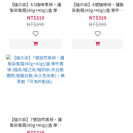
【植の染】6.5咖啡栗棕‧護
【植の染】6號咖啡棕‧護髮
髮染髮霜(40g+40g)/盒 單件
染髮霜(40g+40g)/盒 單件賣
賣場 (植染/植之染/植的染/灰
場 (植染/植之染/植的染/灰白
NT$319
NT$319
白髮適用/遮蓋白髮/永久性染
髮適用/遮蓋白髮/永久性染
NT$399
NT$399
髮)｜美吾髮『可海外配送』
髮)｜美吾髮『可海外配送』
【植の染】7號自然黑棕‧護
髮染髮霜(40g+40g)/盒 單件
賣場 (植染/植之染/植的染/灰
NT$319