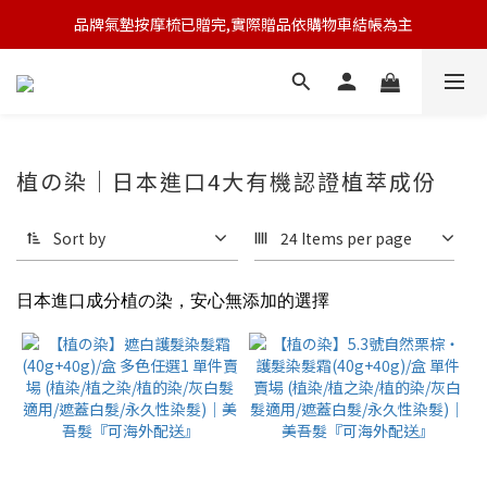
品牌氣墊按摩梳已贈完,實際贈品依購物車結帳為主
🆕 新會員註冊開卡送9折券 💰
🆕 新會員註冊開卡送9折券 💰
植の染｜日本進口4大有機認證植萃成份
Sort by
24 Items per page
日本進口成分植の染，安心無添加的選擇