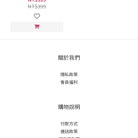
白髮適用/遮蓋白髮/永久性染
NT$399
髮)｜美吾髮『可海外配送』
關於我們
隱私政策
會員福利
購物說明
付款方式
運送政策