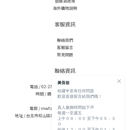
退換貨政策
海外購物說明
客服資訊
聯絡我們
客服留言
常見問題
聯絡資訊
美吾髮
電話 / 02-2713-6621 (無提供訂購服務)
哈囉🌹若有任何問題
時間 / 週一至週五 09:30-12:00；
歡迎直接留言給我們哦！
13:30-17:30
真人服務時間如下💭
電郵 / mwf.service@maywufa.com.tw
每週一至週五
地址 / 台北市松山區復興北路167號5樓(無提供現場販售)
上午０９：００ 至下午０５：３
０
午休１２：００ 至下午０１：３