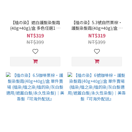
【植の染】遮白護髮染髮霜
【植の染】5.3號自然栗棕‧
(40g+40g)/盒 多色任選1 單
護髮染髮霜(40g+40g)/盒 單
件賣場 (植染/植之染/植的染/
件賣場 (植染/植之染/植的染/
NT$319
NT$319
灰白髮適用/遮蓋白髮/永久性
灰白髮適用/遮蓋白髮/永久性
NT$399
NT$399
染髮)｜美吾髮『可海外配
染髮)｜美吾髮『可海外配
送』
送』