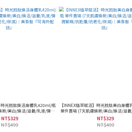
】時光胜肽煥活身體乳420ml/瓶
【INNEX植萃賦活】時光胜肽美白身體乳4
煥新/美白/煥活/滋養/乳液/彈潤
單件賣場 (7天肌膚煥新/美白/煥活/滋養
化/保濕)｜美吾髮『可海外配送』
緊緻/抗乾癢/抗老化/保濕)｜美吾髮『
NT$329
NT$329
NT$499
NT$499