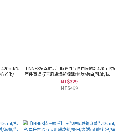
20ml/瓶
【INNEX植萃賦活】時光胜肽潤白身體乳420ml/瓶
/抗老化/抗
單件賣場 (7天肌膚煥新/穀胱⽢肽/美白/乳液/抗老
送』
化/抗乾癢/保濕)｜美吾髮『可海外配送』
NT$329
NT$499