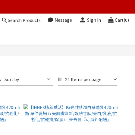
Message
Sign In
Cart(0)
Search Products
Sort by
24 Items per page