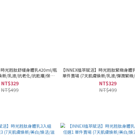
】時光胜肽舒緩身體乳420ml/瓶
【INNEX植萃賦活】時光胜肽緊緻身體乳4
煥新/乳液/抗老化/抗乾癢/保濕)
單件賣場 (7天肌膚煥新/乳液/彈潤緊緻
髮『可海外配送』
乾癢/保濕)｜美吾髮『可海外配
NT$329
NT$329
NT$499
NT$499