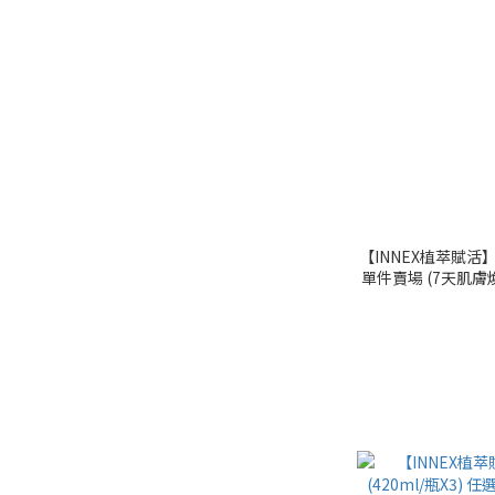
【INNEX植萃賦活
單件賣場 (7天肌膚
｜美吾