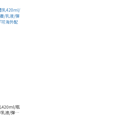
20ml/瓶
/乳液/彈潤
可海外配送』