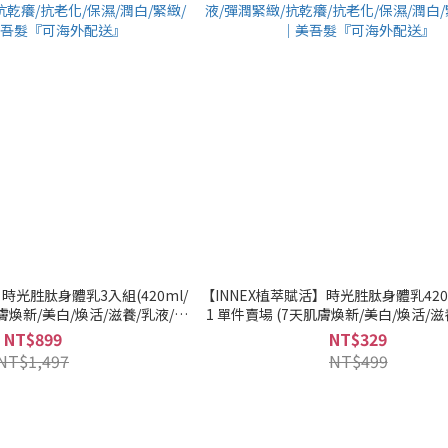
時光胜肽身體乳3入組(420ml/
【INNEX植萃賦活】時光胜肽身體乳420
天肌膚煥新/美白/煥活/滋養/乳液/彈
1 單件賣場 (7天肌膚煥新/美白/煥活/滋
化/保濕/潤白/緊緻/舒緩)｜美吾
潤緊緻/抗乾癢/抗老化/保濕/潤白/緊緻/
NT$899
NT$329
『可海外配送』
髮『可海外配送』
NT$1,497
NT$499