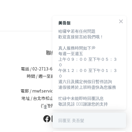
美吾髮
哈囉🌹若有任何問題
歡迎直接留言給我們哦！
真人服務時間如下💭
聯絡資訊
每週一至週五
上午０９：００ 至下午０５：３
０
電話 / 02-2713-6621 (無提供訂購服務)
午休１２：００ 至下午０１：３
０
時間 / 週一至週五 09:30-12:00；
週六日及國定例假日暫停諮詢
13:30-17:30
連假後將於上班時盡快為您服務
電郵 / mwf.service@maywufa.com.tw
忙碌中未能即時回覆訊息
地址 / 台北市松山區復興北路167號5樓
敬請見諒 🙇🏻‍♀️謝謝您的支持
(無提供現場販售)
回覆至 美吾髮