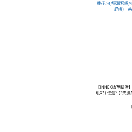
【INNEX植萃賦活】
瓶X3) 任選3 (7
潤緊緻/抗乾癢/抗老
髮