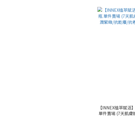
【INNEX植萃賦活
單件賣場 (7天肌膚
緊緻/抗乾癢/抗老