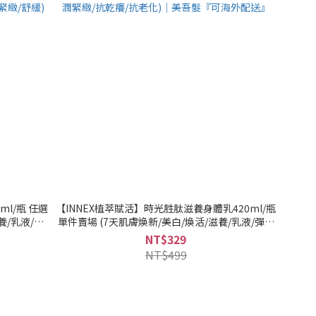
ml/瓶 任選
【INNEX植萃賦活】時光胜肽滋養身體乳420ml/瓶
養/乳液/彈
單件賣場 (7天肌膚煥新/美白/煥活/滋養/乳液/彈潤
舒緩)｜美吾
緊緻/抗乾癢/抗老化)｜美吾髮『可海外配送』
NT$329
NT$499