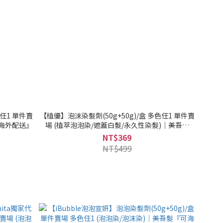
色任1 單件賣
【植優】泡沫染髮劑(50g+50g)/盒 多色任1 單件賣
可海外配送』
場 (植萃泡泡染/遮蓋白髮/永久性染髮)｜美吾髮
『可海外配送』
NT$369
NT$499