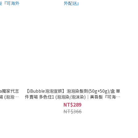
ta獨家代言
【iBubble泡泡宣妍】泡泡染髮劑(50g+50g)/盒 單
場 (泡泡染/
件賣場 多色任1 (泡泡染/泡沫染)｜美吾髮『可海外
髮『可海外配
配送』
NT$289
NT$366