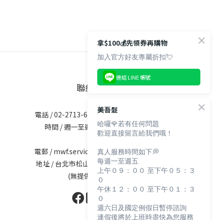
拿$100💰先領券再購物
加入官方好友專屬折扣💘
連結 LINE 帳號
聯絡資訊
美吾髮
電話 / 02-2713-6621 (無提供訂購服務)
哈囉🌹若有任何問題
時間 / 週一至週五 09:30-12:00；
歡迎直接留言給我們哦！
13:30-17:30
真人服務時間如下💭
電郵 / mwf.service@maywufa.com.tw
每週一至週五
地址 / 台北市松山區復興北路167號5樓
上午０９：００ 至下午０５：３
(無提供現場販售)
０
午休１２：００ 至下午０１：３
０
週六日及國定例假日暫停諮詢
連假後將於上班時盡快為您服務