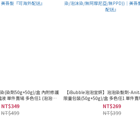
泡染(染劑50g+50g)/盒 內附修護
【iBubble泡泡宣妍】泡泡染髮劑-Ani
 單件賣場 多色任1 (泡泡染/
限量包裝(50g+50g)/盒 多色任1 單件賣
美吾髮『可海外配送』
泡沫染/無阿摩尼亞/無PPD))｜美吾
NT$349
NT$269
送』
NT$499
NT$399