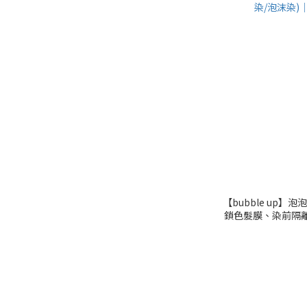
【bubble up】泡
鎖色髮膜、染前隔離液
泡沫染)｜