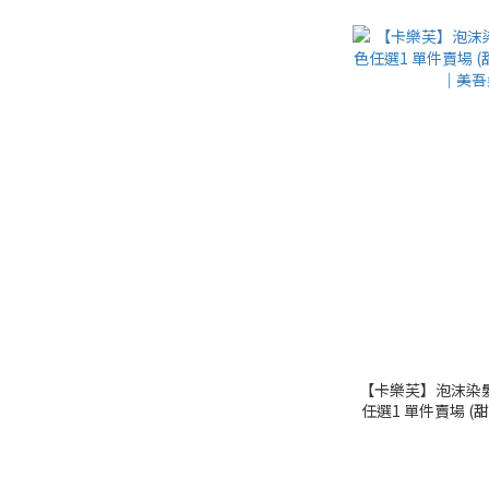
【卡樂芙】泡沫染髮劑
任選1 單件賣場 (
｜美吾