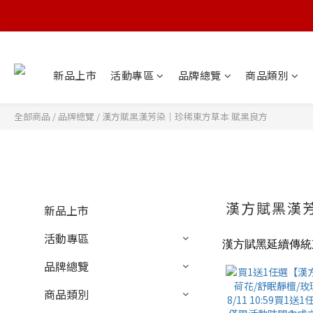
新品上市
活動專區
品牌總覽
商品類別
全部商品
/
品牌總覽
/
漢方賦黑漢芳染｜珍稀東方草本 賦黑良方
漢方賦黑漢
新品上市
活動專區
漢方賦黑延續傳統
品牌總覽
商品類別