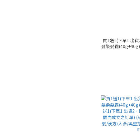
買1送1(下單1 出
髮染髮霜(40g+40g)/盒 (7/16 11:00-8/11 
送1(下單1 出貨
間內成立之訂單) 
髮/永久性染髮/漢方
『