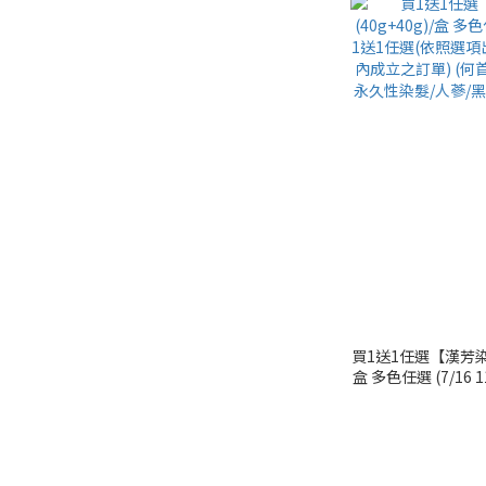
買1送1任選【漢芳染】
盒 多色任選 (7/16 1
照選項出貨2瓶)，
單) (何首烏染髮/
人蔘/黑靈芝