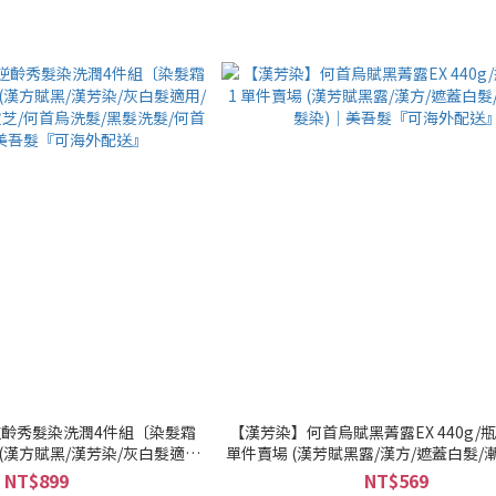
齡秀髮染洗潤4件組〔染髮霜
【漢芳染】何首烏賦黑菁露EX 440g/瓶
 (漢方賦黑/漢芳染/灰白髮適用/
單件賣場 (漢芳賦黑露/漢方/遮蓋白髮/
靈芝/何首烏洗髮/黑髮洗髮/何首
染)｜美吾髮『可海外配送』
NT$899
NT$569
美吾髮『可海外配送』