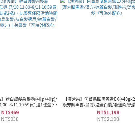
遮白護髮染髮霜(40g+40g)/
【漢芳染】何首烏賦黑菁露EX(440gx2
1:00-8/11 10:59買1送1任選(依
(漢芳賦黑露/漢方/遮蓋白髮/漸進染/洗
此優惠僅限活動時間內成立之訂
髮『可海外配送』
NT$469
NT$1,198
灰白髮適用/遮蓋白髮/永久性染髮/
NT$938
NT$2,198
)｜美吾髮『可海外配送』