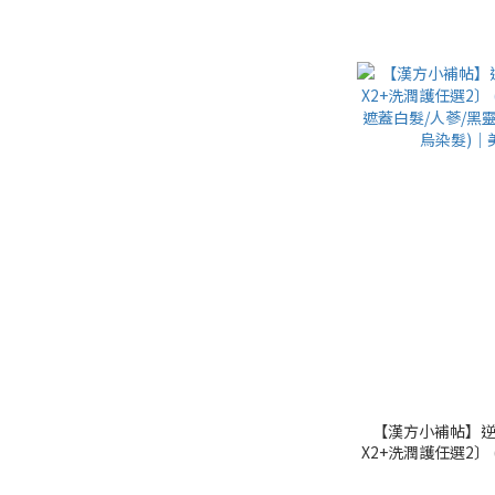
【漢方小補帖】逆
X2+洗潤護任選2〕
遮蓋白髮/人蔘/黑
烏染髮)｜