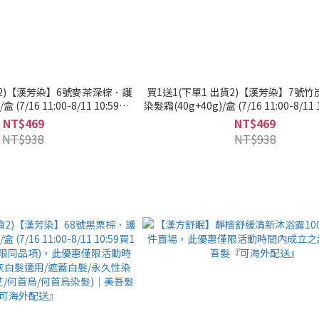
貨2)【漢芳染】6號麥茶深棕．護
買1送1(下單1 出貨2)【漢芳染】7號
10:59買1
染髮霜(40g+40g)/盒 (7/16 11:00-8/11 10:59買1送
2，限同品項)，此優惠僅限活動時
1(下單1 出貨2，限同品項)，此優惠
NT$469
NT$469
(何首烏染髮/灰白髮適用/遮蓋白
內成立之訂單) (何首烏染髮/灰白髮適用
NT$938
NT$938
/人蔘/黑靈芝/何首烏)｜美吾髮
永久性染髮/漢方/人蔘/黑靈芝/何首烏
可海外配送』
『可海外配送』