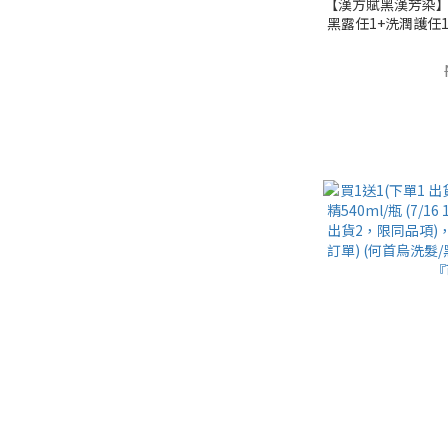
【漢方賦黑漢芳染】
黑露任1+洗潤護任1
蓋白髮/人蔘/黑靈
染髮)｜