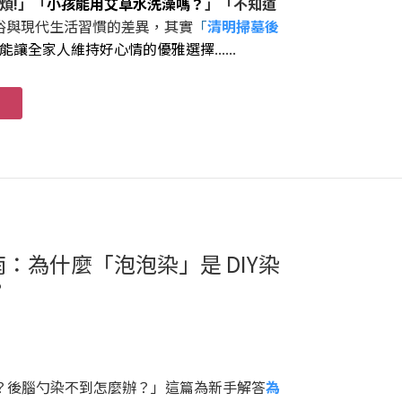
煩!」「
小孩能用艾草水洗澡嗎？
」「不知道
俗與現代生活習慣的差異，其實
「
清明掃墓後
能讓全家人維持好心情的優雅選擇
......
：為什麼「泡泡染」是 DIY染
？
敗？後腦勺染不到怎麼辦？」這篇為新手解答
為