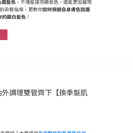
色選髮色
，不僅能提亮顯氣色，還能更加展現
的染髮指南，更教你
如何根據自身膚色挑選
你的顯白髮色
！
內外調理雙管齊下【換季髮肌
！