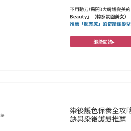
不用動刀!揭開3大韓妞變美
Beauty」（韓系氛圍美女）
推薦「超有感」的奇蹟蓬髮聖
繼續閱讀▸
染後護色保養全攻
訣與染後護髮推薦