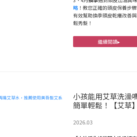
3、4月
換季
遇到頭皮出油異
略
！教您正確的頭皮保養步驟
有效幫助換季頭皮乾癢改善與
鬆秀髮！
繼續閱讀▸
小孩能用艾草洗澡
簡單輕鬆！【艾草
2026.03