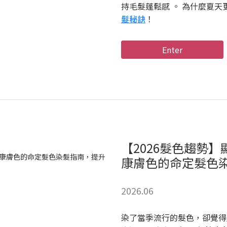
持毛髮蓬鬆感 。 為什麼夏
髮秘訣
！
Enter
【2026髮色趨勢
康膚色的命定髮色
2026.06
染了當季流行的髮色，卻覺得