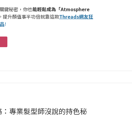
的關鍵秘密，你也
能輕鬆成為「Atmosphere
。提升顏值事半功倍就靠這款
Threads網友狂
品
!
略：專業髮型師沒說的持色秘