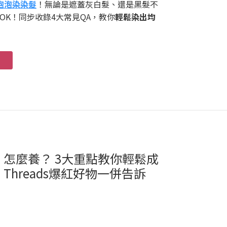
泡泡染染髮
！無論是遮蓋灰白髮、還是黑髮不
OK！同步收錄4大常見QA，教你
輕鬆染出均
怎麼養？ 3大重點教你輕鬆成
hreads爆紅好物一併告訴