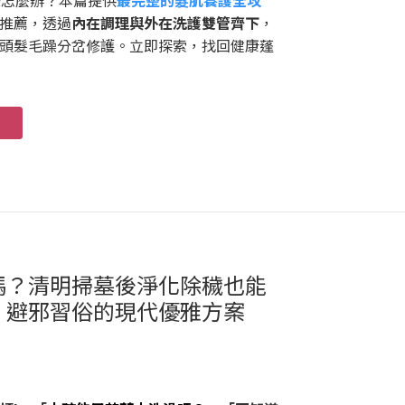
味怎麼辦？本篇提供
最完整的髮肌養護全攻
推薦，透過
內在調理與外在洗護雙管齊下
，
頭髮毛躁分岔修護。立即探索，找回健康蓬
嗎？清明掃墓後淨化除穢也能
】避邪習俗的現代優雅方案