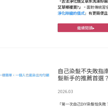
「古法淨化燒艾草水洗澡好麻
艾草哪裡買?」
。面對傳統習
淨化除穢的儀式
」
有更簡便且
繼續閱讀▸
自己染髮不失敗指南
髮新手的推薦首選
2026.03
「第一次自己DIY染髮怕失