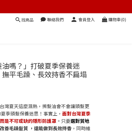
聯絡我們
會員登入
購物車(0)
找商品
髮油嗎？」打破夏季保養迷
，撫平毛躁、長效持香不扁塌
台灣夏天這麼濕熱，擦髮油會不會讓頭髮更
的夏季頭髮保養迷思！事實上，
面對台灣夏季
而是不可或缺的隱形防護罩
。只要
選對質地
改善毛躁髮質 ，還能做到長效持香
，同時維