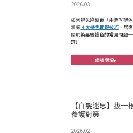
2026.03
如何避免染髮後「兩週就褪色
掌握
4 大持色關鍵技巧
，居家
關於
染髮後護色的常見問題一
理
!
繼續閱讀▸
【白髮迷思】拔一
養護對策
2026.02