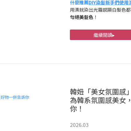
什麼推薦
DIY染髮新手們使用
用漂就染出光霧感顯白髮色都
勻絕美髮色
！
繼續閱讀▸
韓妞「美女氛圍感」
為韓系氛圍感美女，T
你！
2026.03