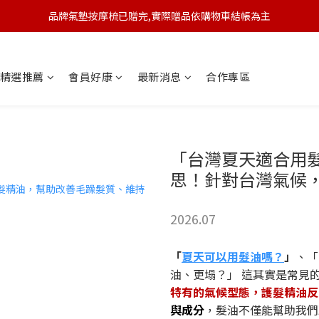
品牌氣墊按摩梳已贈完,實際贈品依購物車結帳為主
🆕 新會員註冊開卡送9折券 💰
🆕 新會員註冊開卡送9折券 💰
精選推薦
會員好康
最新消息
合作專區
「台灣夏天適合用
思！針對台灣氣候
2026.07
「
夏天可以用髮油嗎？
」
、「
油、更塌？」 這其實是常見
特有的氣候型態，護髮精油反
與成分
，髮油不僅能幫助我們