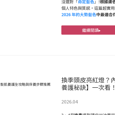
沒選對「
命定髮色
」!
根據膚
個人特色與質感。這篇超實用
2026 年的大勢髮色
中最適合
繼續閱讀▸
換季頭皮亮紅燈？
養護秘訣】一次看
2026.04