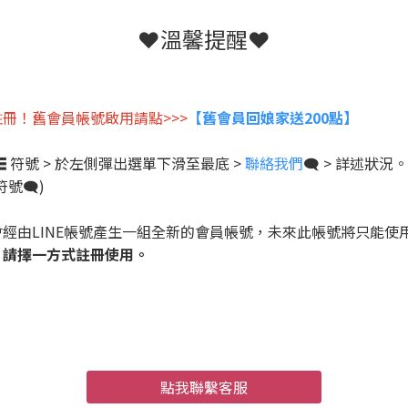
❤️溫馨提醒❤️
冊！舊會員帳號啟用請點>>>
【舊會員回娘家送200點】
☰
符號 > 於左側彈出選單下滑至最底 >
聯絡我們
🗨️ > 詳述狀況。
🗨️)
會經由LINE帳號產生一組全新的會員帳號，未來此帳號將只能使用
，請擇一方式註冊使用。
點我聯繫客服