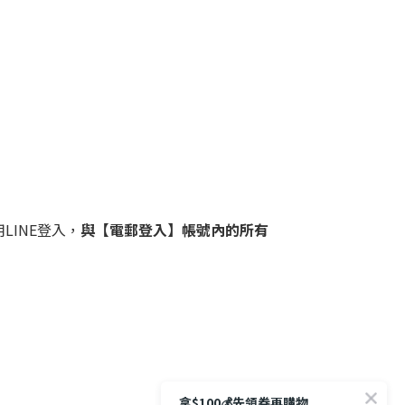
LINE登入，
與【電郵登入】帳號內的所有
拿$100💰先領券再購物