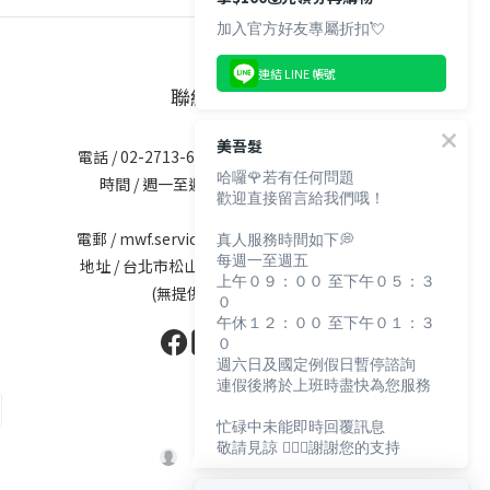
加入官方好友專屬折扣💘
連結 LINE 帳號
聯絡資訊
美吾髮
電話 / 02-2713-6621 (無提供訂購服務)
哈囉🌹若有任何問題
時間 / 週一至週五 09:30-12:00；
歡迎直接留言給我們哦！
13:30-17:30
電郵 / mwf.service@maywufa.com.tw
真人服務時間如下💭
每週一至週五
地址 / 台北市松山區復興北路167號5樓
上午０９：００ 至下午０５：３
(無提供現場販售)
０
午休１２：００ 至下午０１：３
０
週六日及國定例假日暫停諮詢
連假後將於上班時盡快為您服務
忙碌中未能即時回覆訊息
敬請見諒 🙇🏻‍♀️謝謝您的支持