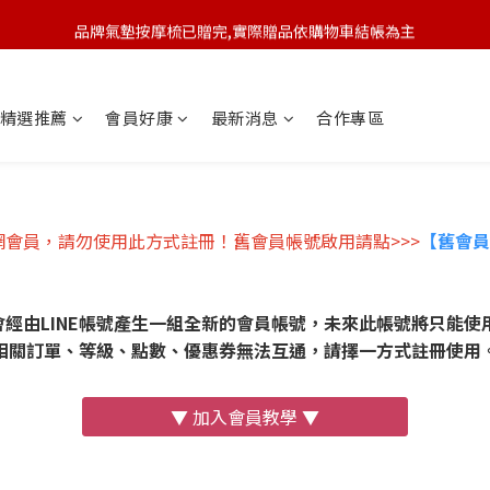
品牌氣墊按摩梳已贈完,實際贈品依購物車結帳為主
🆕 新會員註冊開卡送9折券 💰
🆕 新會員註冊開卡送9折券 💰
精選推薦
會員好康
最新消息
合作專區
會員，請勿使用此方式註冊！舊會員帳號啟用請點>>>
【舊會員
經由LINE帳號產生一組全新的會員帳號，未來此帳號將只能使用
相關訂單、等級、點數、優惠券無法互通，請擇一方式註冊使用
▼ 加入會員教學 ▼