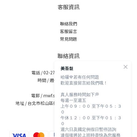
客服資訊
聯絡我們
客服留言
常見問題
聯絡資訊
美吾髮
電話 / 02-2713-6621 (無提供訂購服務)
哈囉🌹若有任何問題
時間 / 週一至週五 09:30-12:00；
歡迎直接留言給我們哦！
13:30-17:30
真人服務時間如下💭
電郵 / mwf.service@maywufa.com.tw
每週一至週五
地址 / 台北市松山區復興北路167號5樓(無提供現場販售)
上午０９：００ 至下午０５：３
０
午休１２：００ 至下午０１：３
０
週六日及國定例假日暫停諮詢
連假後將於上班時盡快為您服務