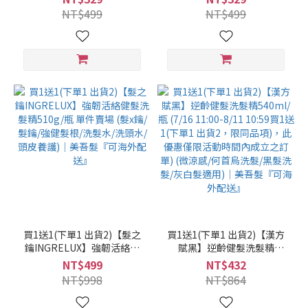
護/健髮/養髮/頭皮照護)｜美
髮/頭皮照護)｜美吾髮『可海
NT$499
NT$499
吾髮『可海外配送』
外配送』
買1送1(下單1 出貨2)【髮之
買1送1(下單1 出貨2)【漢方
鑰INGRELUX】強韌活絡健
賦黑】逆齡健髮洗髮精
髮洗髮精510g/瓶 單件賣場
540ml/瓶 (7/16 11:00-8/11
NT$499
NT$432
(髮x鑰/髮鑰/強健髮根/洗髮
10:59買1送1(下單1 出貨2，
NT$998
NT$864
水/洗頭水/頭皮養護)｜美吾
限同品項)，此優惠僅限活動
髮『可海外配送』
時間內成立之訂單) (微涼感/