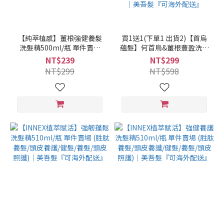
【純萃植感】薑根強健養髮
買1送1(下單1 出貨2)【首烏
洗髮精500ml/瓶 單件賣場
蘊髮】何首烏&薑根豐盈洗髮
(純素可用/零矽靈/無矽零)｜
精520ml/瓶 (8/3 11:00-8/11
NT$239
NT$299
美吾髮『可海外配送』
10:59買1送1(下單1 出貨2，
NT$299
NT$598
限同品項)，此優惠僅限活動
時間內成立之訂單) (微涼感/
何首烏洗髮/薑根/健髮/豐盈/
強健/修護)｜美吾髮『可海外
配送』