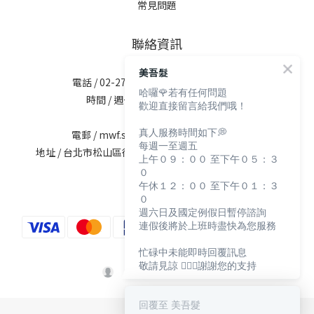
常見問題
聯絡資訊
美吾髮
電話 / 02-2713-6621 (無提供訂購服務)
哈囉🌹若有任何問題
時間 / 週一至週五 09:30-12:00；
歡迎直接留言給我們哦！
13:30-17:30
真人服務時間如下💭
電郵 / mwf.service@maywufa.com.tw
每週一至週五
地址 / 台北市松山區復興北路167號5樓(無提供現場販售)
上午０９：００ 至下午０５：３
０
午休１２：００ 至下午０１：３
０
週六日及國定例假日暫停諮詢
連假後將於上班時盡快為您服務
忙碌中未能即時回覆訊息
敬請見諒 🙇🏻‍♀️謝謝您的支持
回覆至 美吾髮