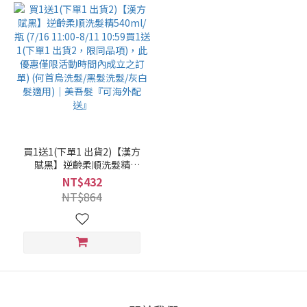
買1送1(下單1 出貨2)【漢方
賦黑】逆齡柔順洗髮精
540ml/瓶 (7/16 11:00-8/11
NT$432
10:59買1送1(下單1 出貨2，
NT$864
限同品項)，此優惠僅限活動
時間內成立之訂單) (何首烏
洗髮/黑髮洗髮/灰白髮適用)
｜美吾髮『可海外配送』