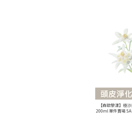
【森歐黎漾】極沙
200ml 單件賣場 S
韌護髮/逆齡髮膜/
｜美吾