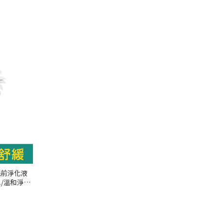
洗前淨化液
膚水/溫和淨化
控油舒緩/小
吾髮『可海外