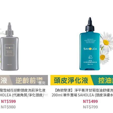
售完
龍雪絨花逆齡頭皮洗前淨化液
【森歐黎漾】淨平衡洋甘菊控油舒緩
AHOLEA (代謝角質/淨化頭皮/強
200ml 單件賣場 SAHOLEA (頭皮淨
全髮質適用/無矽靈/雪絨花逆齡)
角質/去角質/頭皮淨化/調理皮脂分泌/
NT$599
NT$499
髮『可海外配送』
明星大跟班/醫師好辣/節目推薦)｜美
NT$980
NT$799
配送』