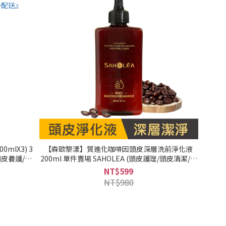
mlX3) 3
【森歐黎漾】質進化咖啡因頭皮深層洗前淨化液
頭皮養護/健
200ml 單件賣場 SAHOLEA (頭皮護理/頭皮清潔/頭
外配送』
皮淨化/頭皮養護)｜美吾髮『可海外配送』
NT$599
NT$980