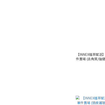
【INNEX植萃賦活】
件賣場 (去角質/強
淨化)｜