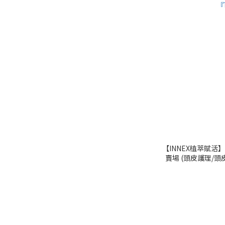
【INNEX植萃賦活】
賣場 (頭皮護理/