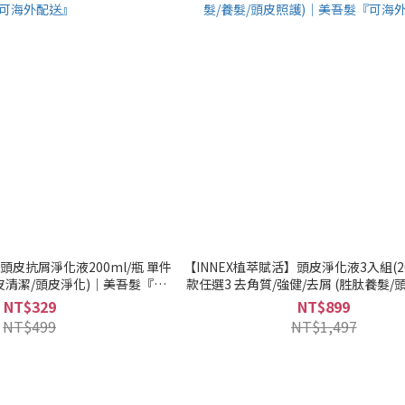
頭皮抗屑淨化液200ml/瓶 單件
【INNEX植萃賦活】頭皮淨化液3入組(200
頭皮清潔/頭皮淨化)｜美吾髮『可
款任選3 去角質/強健/去屑 (胜肽養髮/
海外配送』
髮/養髮/頭皮照護)｜美吾髮『可海
NT$329
NT$899
NT$499
NT$1,497