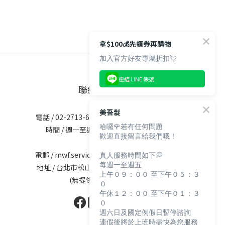
拿$100💰先領券再購物
加入官方好友專屬折扣💘
連結 LINE 帳號
聯絡資訊
美吾髮
電話 / 02-2713-6621 (無提供訂購服務)
哈囉🌹若有任何問題
時間 / 週一至週五 09:30-12:00；
歡迎直接留言給我們哦！
13:30-17:30
真人服務時間如下💭
電郵 / mwf.service@maywufa.com.tw
每週一至週五
地址 / 台北市松山區復興北路167號5樓
上午０９：００ 至下午０５：３
(無提供現場販售)
０
午休１２：００ 至下午０１：３
０
週六日及國定例假日暫停諮詢
連假後將於上班時盡快為您服務