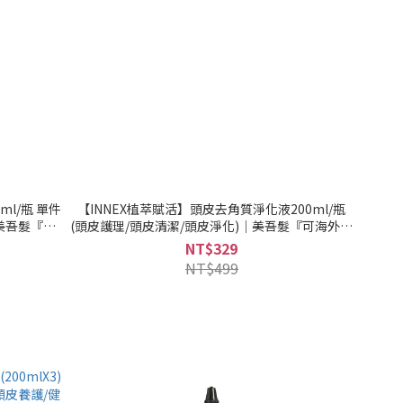
ml/瓶 單件
【INNEX植萃賦活】頭皮去角質淨化液200ml/瓶
｜美吾髮『可
(頭皮護理/頭皮清潔/頭皮淨化)｜美吾髮『可海外配
送』
NT$329
NT$499