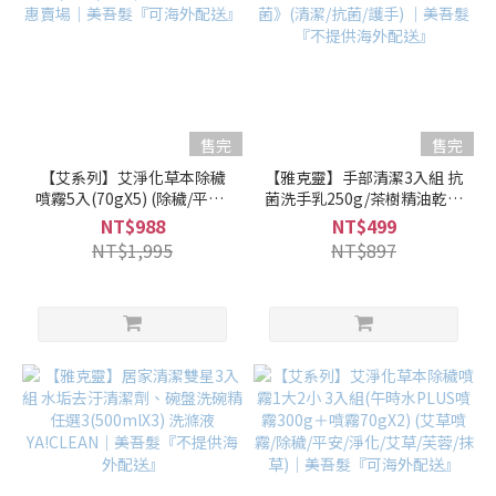
售完
售完
【艾系列】艾淨化草本除穢
【雅克靈】手部清潔3入組 抗
噴霧5入(70gX5) (除穢/平安/
菌洗手乳250g/茶樹精油乾洗
淨化/艾草/芙蓉/抹草) 另有多
手噴霧75ml 《SGS檢驗
NT$988
NT$499
瓶組優惠賣場｜美吾髮『可
99.9%抗菌》(清潔/抗菌/護
NT$1,995
NT$897
海外配送』
手) ｜美吾髮『不提供海外配
送』