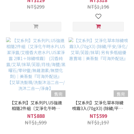
NT$129
NT$318
髮膜/密集修護/保濕/護髮)｜
洗式) (爆水髮膜/膠囊髮膜/密
NT$299
NT$1,196
美吾髮『可海外配送』
集修護/保濕/護髮)｜美吾髮
『可海外配送』
售完
售完
【艾系列】艾系列PLUS強運
【艾系列】艾淨化草本除穢
相隨2件組〔艾淨化午時水
噴霧3入(70gX3) (除穢/平安/
PLUS潔淨露/艾檀香大悲水
淨化/艾草/芙蓉/抹草) 另有多
NT$888
NT$599
PLUS潔淨露 2擇1＋除穢噴
瓶組優惠賣場｜美吾髮『可
NT$1,599
NT$1,197
霧〕 (沉香純露/艾草/抹草/芙
海外配送』
蓉/月桂/海鹽/黑曜石/零矽靈/