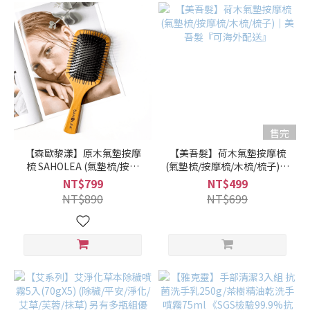
售完
【森歐黎漾】原木氣墊按摩
【美吾髮】荷木氣墊按摩梳
梳 SAHOLEA (氣墊梳/按摩
(氣墊梳/按摩梳/木梳/梳子)｜
梳/原木梳/木梳/梳子)｜美吾
美吾髮『可海外配送』
NT$799
NT$499
髮『可海外配送』
NT$890
NT$699