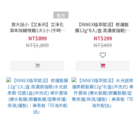
售完
買大送小【艾系列】艾淨化
【INNEX植萃賦活】修護髮
草本除穢噴霧1大1小 (午時水
膜12g*8入/盒 高濃度強韌/水
PLUS噴霧300g＋噴霧70g)
光感柔韌 任選1盒(沖洗式) 單
NT$899
NT$299
(艾草噴霧/除穢/平安/淨化/艾
件賣場 (爆水髮膜/膠囊髮膜/
NT$1,899
NT$499
草/芙蓉/抹草)｜美吾髮『可
密集修護/保濕/護髮)｜美吾
海外配送』
髮『可海外配送』