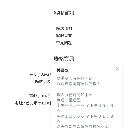
客服資訊
聯絡我們
客服留言
常見問題
聯絡資訊
美吾髮
電話 / 02-2713-6621 (無提供訂購服務)
哈囉🌹若有任何問題
時間 / 週一至週五 09:30-12:00；
歡迎直接留言給我們哦！
13:30-17:30
真人服務時間如下💭
電郵 / mwf.service@maywufa.com.tw
每週一至週五
地址 / 台北市松山區復興北路167號5樓(無提供現場販售)
上午０９：００ 至下午０５：３
０
午休１２：００ 至下午０１：３
０
週六日及國定例假日暫停諮詢