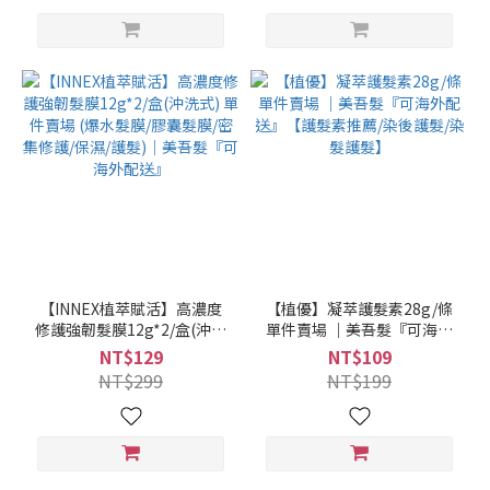
無雌激素/無塑化劑)｜美吾髮
『可海外配送』【艾草洗髮
精/洗髮沐浴二合一/洗沐二合
一/淨身】
【INNEX植萃賦活】高濃度
【植優】凝萃護髮素28g/條
修護強韌髮膜12g*2/盒(沖洗
單件賣場 ｜美吾髮『可海外
式) 單件賣場 (爆水髮膜/膠囊
配送』【護髮素推薦/染後護
NT$129
NT$109
髮膜/密集修護/保濕/護髮)｜
髮/染髮護髮】
NT$299
NT$199
美吾髮『可海外配送』