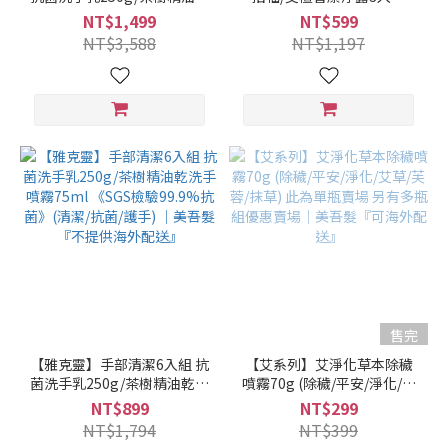
洗手噴霧75ml 《SGS檢驗
(330mlX3) 多款任選3瓶 (零
NT$1,499
NT$599
99.9%抗菌》 限宅配 (清潔/
矽靈/無雌激素/無塑化劑)｜
NT$3,588
NT$1,197
抗菌/護手) ｜美吾髮『不提
美吾髮『可海外配送』【艾
供海外配送』
草洗髮精/洗髮沐浴二合一/洗
沐二合一】
售完
【雅克靈】手部清潔6入組 抗
【艾系列】艾淨化草本除穢
菌洗手乳250g/茶樹精油乾洗
噴霧70g (除穢/平安/淨化/艾
手噴霧75ml 《SGS檢驗
草/芙蓉/抹草) 此為單瓶賣場
NT$899
NT$299
99.9%抗菌》(清潔/抗菌/護
另有多瓶組優惠賣場｜美吾
NT$1,794
NT$399
手) ｜美吾髮『不提供海外配
髮『可海外配送』