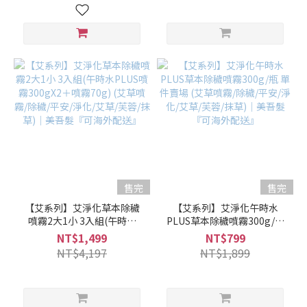
送』
售完
售完
【艾系列】艾淨化草本除穢
【艾系列】艾淨化午時水
噴霧2大1小 3入組(午時水
PLUS草本除穢噴霧300g/瓶
PLUS噴霧300gX2＋噴霧
單件賣場 (艾草噴霧/除穢/平
NT$1,499
NT$799
70g) (艾草噴霧/除穢/平安/淨
安/淨化/艾草/芙蓉/抹草)｜美
NT$4,197
NT$1,899
化/艾草/芙蓉/抹草)｜美吾髮
吾髮『可海外配送』
『可海外配送』