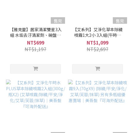
售完
售完
【雅克靈】居家清潔雙星3入
【艾系列】艾淨化草本除穢
組 水垢去汙清潔劑、碗盤洗
噴霧1大2小 3入組(午時水
碗精任選3(500mlX3) 洗滌液
PLUS噴霧300g＋噴霧
NT$699
NT$1,099
YA!CLEAN｜美吾髮『不提供
70gX2) (艾草噴霧/除穢/平
NT$1,197
NT$2,697
海外配送』
安/淨化/艾草/芙蓉/抹草)｜美
吾髮『可海外配送』