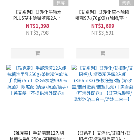
售完
售完
【艾系列】艾淨化午時水
【艾系列】艾淨化草本除穢
PLUS草本除穢噴霧2入組
噴霧9入(70gX9) (除穢/平安/
(300g/瓶X2) (艾草噴霧/除
淨化/艾草/芙蓉/抹草) 另有多
NT$1,398
NT$1,699
穢/平安/淨化/艾草/芙蓉/抹
瓶組優惠賣場｜美吾髮『可
NT$3,798
NT$3,591
草)｜美吾髮『可海外配送』
海外配送』
【雅克靈】手部清潔12入組
【艾系列】艾淨化/艾招財/艾
抗菌洗手乳250g/茶樹精油乾
招福/艾檀香潔淨露3入組