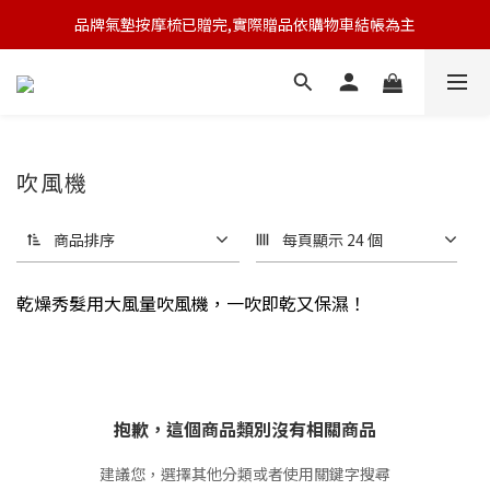
品牌氣墊按摩梳已贈完,實際贈品依購物車結帳為主
🆕 新會員註冊開卡送9折券 💰
🆕 新會員註冊開卡送9折券 💰
吹風機
商品排序
每頁顯示 24 個
乾燥秀髮用大風量吹風機，一吹即乾又保濕！
抱歉，這個商品類別沒有相關商品
建議您，選擇其他分類或者使用關鍵字搜尋