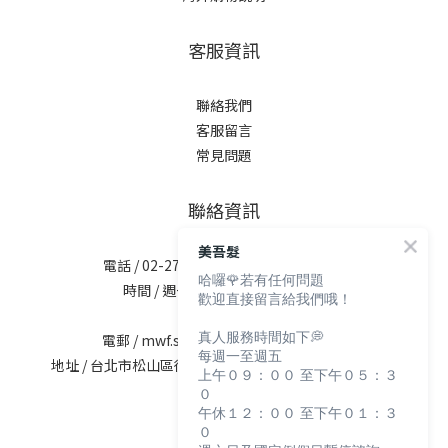
客服資訊
聯絡我們
客服留言
常見問題
聯絡資訊
美吾髮
電話 / 02-2713-6621 (無提供訂購服務)
哈囉🌹若有任何問題
時間 / 週一至週五 09:30-12:00；
歡迎直接留言給我們哦！
13:30-17:30
真人服務時間如下💭
電郵 / mwf.service@maywufa.com.tw
每週一至週五
地址 / 台北市松山區復興北路167號5樓(無提供現場販售)
上午０９：００ 至下午０５：３
０
午休１２：００ 至下午０１：３
０