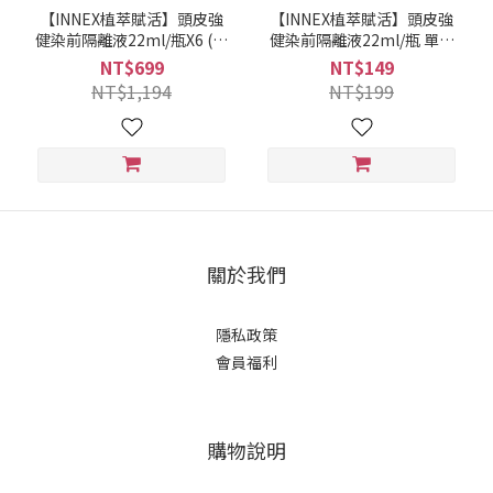
【INNEX植萃賦活】頭皮強
【INNEX植萃賦活】頭皮強
健染前隔離液22ml/瓶X6 (預
健染前隔離液22ml/瓶 單件
防染劑沾染/染前頭皮隔離液/
賣場 (預防染劑沾染/染前頭
NT$699
NT$149
調理頭皮/健髮/強健)｜美吾
皮隔離液/調理頭皮/健髮/強
NT$1,194
NT$199
髮『可海外配送』
健)｜美吾髮『可海外配送』
關於我們
隱私政策
會員福利
購物說明