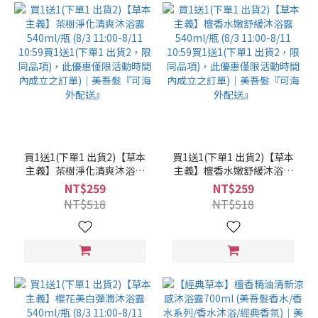
買1送1(下單1 出貨2)【草本
買1送1(下單1 出貨2)【草本
主義】茶樹淨化清爽沐浴露
主義】檀香水嫩舒緩沐浴露
540ml/瓶 (8/3 11:00-8/11
540ml/瓶 (8/3 11:00-8/11
NT$259
NT$259
10:59買1送1(下單1 出貨2，
10:59買1送1(下單1 出貨2，
NT$518
NT$518
限同品項)，此優惠僅限活動
限同品項)，此優惠僅限活動
時間內成立之訂單)｜美吾髮
時間內成立之訂單)｜美吾髮
『可海外配送』
『可海外配送』