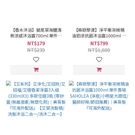
【香水沐浴】鼠尾草海鹽清
【森歐黎漾】淨平衡茶樹精
新涼感沐浴露700ml 單件賣
油勁涼抗菌沐浴露1000ml 單
場 (美吾髮香水/香水系列/香
件賣場 SAHOLEA (涼感沐浴/
NT$179
NT$799
水沐浴/經典香氛)｜美吾髮
淨痘小明星大跟班/醫師好辣/
NT$239
NT$1,600
『可海外配送』
節目推薦)｜美吾髮『可海外
配送』