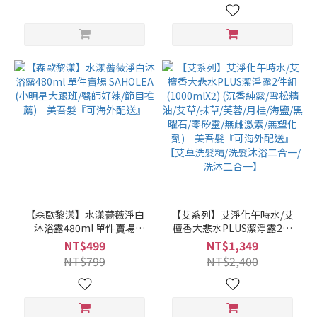
外配送』
【森歐黎漾】水漾薔薇淨白
【艾系列】艾淨化午時水/艾
沐浴露480ml 單件賣場
檀香大悲水PLUS潔淨露2件
SAHOLEA (小明星大跟班/醫
組(1000mlX2) (沉香純露/雪
NT$499
NT$1,349
師好辣/節目推薦)｜美吾髮
松精油/艾草/抹草/芙蓉/月桂/
NT$799
NT$2,400
『可海外配送』
海鹽/黑曜石/零矽靈/無雌激
素/無塑化劑)｜美吾髮『可海
外配送』【艾草洗髮精/洗髮
沐浴二合一/洗沐二合一】