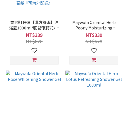
買1送1任選【漢方舒眠】沐
Maywufa Oriental Herb
浴露1000ml/瓶 舒眠荷花/舒
Peony Moisturizing
眠靜檀/玫瑰美白/牡丹滋潤
Shower Gel
NT$339
NT$339
(7/16 11:00-8/11 10:59買1
NT$678
NT$678
送1任選(依照選項出貨2
瓶)，此優惠僅限活動時間內
成立之訂單) (人蔘/靈芝/芝麻
素/放鬆好眠/舒壓)｜美吾髮
『可海外配送』