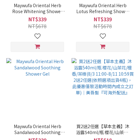
Maywufa Oriental Herb
Maywufa Oriental Herb
Rose Whitening Shower
Lotus Refreshing Shower
Gel
Gel 1000ml
NT$339
NT$339
NT$678
NT$678
Maywufa Oriental Herb
買2送2任選【草本主義】沐
Sandalwood Soothing
浴露540ml/瓶 櫻花/山茶花/
Shower Gel
檀香/茶樹(8/3 11:00-8/11